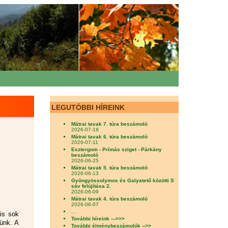
LEGUTÓBBI HÍREINK
Mátrai tavak 7. túra beszámoló
2026-07-18
Mátrai tavak 6. túra beszámoló
2026-07-11
Esztergom - Prímás sziget - Párkány
beszámoló
2026-06-25
Mátrai tavak 5. túra beszámoló
2026-06-13
Gyöngyössolymos és Galyatető közötti S
sáv felújítása 2.
2026-06-09
Mátrai tavak 4. túra beszámoló
2026-06-07
...
 is sok
További híreink --->>>
tünk. A
További élménybeszámolók -->>