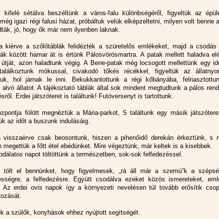
l kifelé sétálva beszéltünk a város-falu különbségéről, figyeltük az épül
 még igazi régi falusi házat, próbáltuk velük elképzeltetni, milyen volt benne a
ták, jó, hogy ők már nem ilyenben laknak.
a kiérve a szőlőtáblák felidézték a szüretelős emlékeket, majd a csodás
fák között hamar át is értünk Pálosvörösmartra. A patak mellett haladva el
 útját, azon haladtunk végig. A Bene-patak még locsogott mellettünk egy id
alálkoztunk mókussal, civakodó tőkés récékkel, figyeltük az állatnyo
tuk, hol járnak le inni. Bekukkantottunk a régi kőbányába, felriasztottu
alvó állatot. A tájékoztató táblák által sok mindent megtudtunk a pálos rend
ésről. Erdei játszóteret is találtunk! Futóversenyt is tartottunk.
özpontja fölött megnéztük a Mária-parkot, S találtunk egy másik játszótere
tük az időt a buszunk indulásáig.
 visszaérve csak beosontunk, hiszen a pihenőidő derekán érkeztünk, s 
 megettük a főtt étel ebédünket. Mire végeztünk, már keltek is a kisebbek.
odálatos napot töltöttünk a természetben, sok-sok felfedezéssel.
 tölt el bennünket, hogy figyelmesek, „rá áll már a szemü”k a szépsé
ességre, a felfedezésre. Együtt csodálva ezeket közös ismereteket, eml
. Az erdei ovis napok így a környezeti nevelésen túl tovább erősítik csop
tozását.
k a szülők, konyhások ehhez nyújtott segítségét.