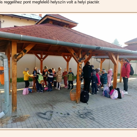
s reggelihez pont megfelelő helyszín volt a helyi piactér.