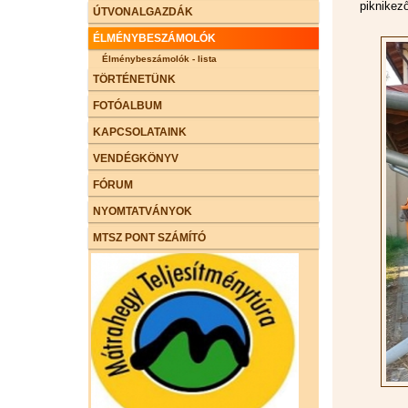
piknikező
ÚTVONALGAZDÁK
ÉLMÉNYBESZÁMOLÓK
Élménybeszámolók - lista
TÖRTÉNETÜNK
FOTÓALBUM
KAPCSOLATAINK
VENDÉGKÖNYV
FÓRUM
NYOMTATVÁNYOK
MTSZ PONT SZÁMÍTÓ