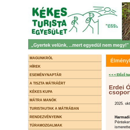
„Gyertek velünk, ...mert egyedül nem megy!”
MAGUNKRÓL
Élményb
HÍREK
ESEMÉNYNAPTÁR
< < < Előző k
A TISZTA MÁTRÁÉRT
Erdei 
csopor
KÉKES KUPA
MÁTRA MANÓK
2025. ok
TURISTAUTAK A MÁTRÁBAN
RENDEZVÉNYEINK
Harmadi
Pénteken
TÚRAMOZGALMAK
ismerett