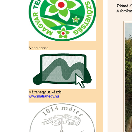
Tóthné K
A fotóka
A honlapot a
Mátrahegy Bt. készíti.
www.matrahegy.hu