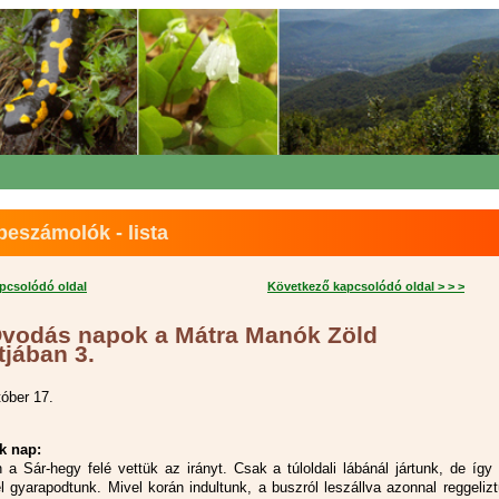
eszámolók - lista
apcsolódó oldal
Következő kapcsolódó oldal > > >
Óvodás napok a Mátra Manók Zöld
tjában 3.
tóber 17.
k nap:
 a Sár-hegy felé vettük az irányt. Csak a túloldali lábánál jártunk, de így
el gyarapodtunk. Mivel korán indultunk, a buszról leszállva azonnal reggeliz