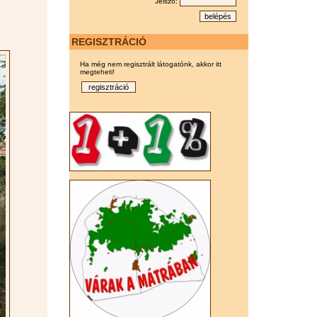
Jelszó:
REGISZTRÁCIÓ
Ha még nem regisztrált látogatónk, akkor itt
megteheti!