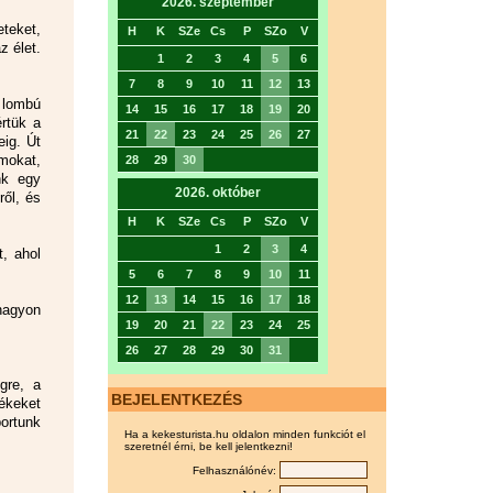
2026. szeptember
eteket,
H
K
SZe
Cs
P
SZo
V
z élet.
1
2
3
4
5
6
7
8
9
10
11
12
13
 lombú
14
15
16
17
18
19
20
értük a
21
22
23
24
25
26
27
eig. Út
mokat,
28
29
30
nk egy
2026. október
ről, és
H
K
SZe
Cs
P
SZo
V
1
2
3
4
t, ahol
5
6
7
8
9
10
11
12
13
14
15
16
17
18
nagyon
19
20
21
22
23
24
25
26
27
28
29
30
31
gre, a
BEJELENTKEZÉS
ékeket
ortunk
Ha a kekesturista.hu oldalon minden funkciót el
szeretnél érni, be kell jelentkezni!
Felhasználónév: