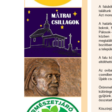
A falubó
találtunk
Azt mond
A határb
bokrok, 
Pálosok-
közben t
megtalál
bozótban 
a települ
A falu k
eltölthet
Az oviba
csendben
Újabb cs
Örömmel
különleg
gyűjtünk
összetar
Köszönjü