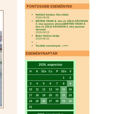
FONTOSABB ESEMÉNYEK
Hollókő körtúra- Kéz kilátó
2026-08-09
MÁTRAI TAVAK 8. túra és ZÖLD SÁVOKON
3. túra (azonos útvonal)MÁTRAI TAVAK 8.
túra és ZÖLD SÁVOKON 3. túra (azonos
útvonal)
2026-08-15
Boári Heléna túrája
2026-08-22
...
További események --->>>
ESEMÉNYNAPTÁR
2026. augusztus
H
K
SZe
Cs
P
SZo
V
1
2
3
4
5
6
7
8
9
10
11
12
13
14
15
16
17
18
19
20
21
22
23
24
25
26
27
28
29
30
31