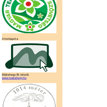
A honlapot a
Mátrahegy Bt. készíti.
www.matrahegy.hu