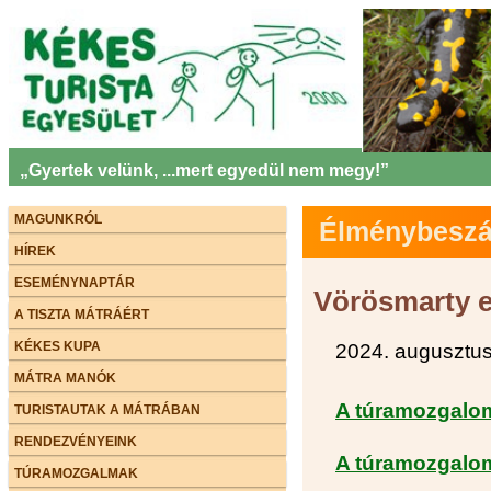
„Gyertek velünk, ...mert egyedül nem megy!”
MAGUNKRÓL
Élménybeszám
HÍREK
ESEMÉNYNAPTÁR
Vörösmarty e
A TISZTA MÁTRÁÉRT
KÉKES KUPA
2024. augusztus
MÁTRA MANÓK
A túramozgalom 
TURISTAUTAK A MÁTRÁBAN
RENDEZVÉNYEINK
A túramozgalom 
TÚRAMOZGALMAK