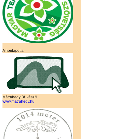
A honlapot a
Mátrahegy Bt. készíti.
www.matrahegy.hu