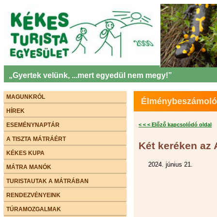
„Gyertek velünk, ...mert egyedül nem megy!”
MAGUNKRÓL
Élménybeszámolók 
HÍREK
ESEMÉNYNAPTÁR
< < < Előző kapcsolódó oldal
A TISZTA MÁTRÁÉRT
Két keréken az 
KÉKES KUPA
2024. június 21.
MÁTRA MANÓK
TURISTAUTAK A MÁTRÁBAN
RENDEZVÉNYEINK
TÚRAMOZGALMAK