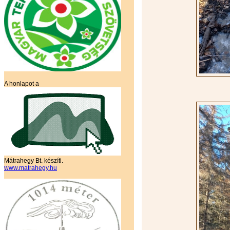
A honlapot a
Mátrahegy Bt. készíti.
www.matrahegy.hu