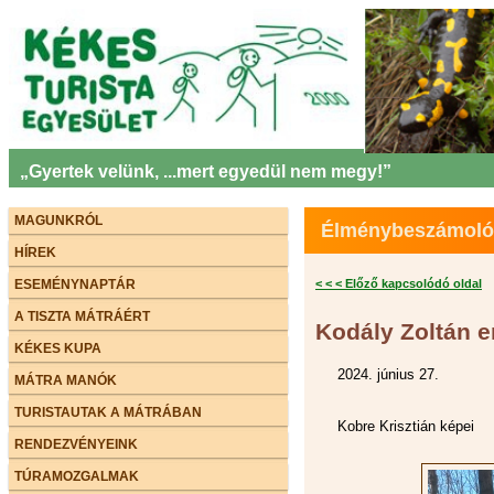
„Gyertek velünk, ...mert egyedül nem megy!”
MAGUNKRÓL
Élménybeszámolók 
HÍREK
ESEMÉNYNAPTÁR
< < < Előző kapcsolódó oldal
A TISZTA MÁTRÁÉRT
Kodály Zoltán e
KÉKES KUPA
2024. június 27.
MÁTRA MANÓK
TURISTAUTAK A MÁTRÁBAN
Kobre Krisztián képei
RENDEZVÉNYEINK
TÚRAMOZGALMAK