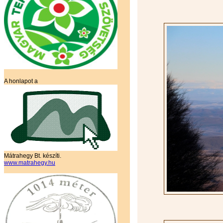
A honlapot a
Mátrahegy Bt. készíti.
www.matrahegy.hu