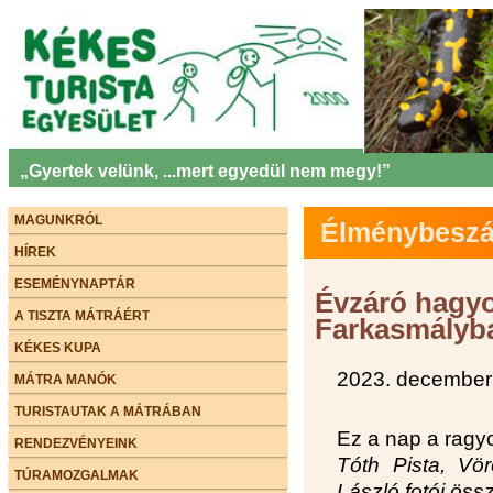
„Gyertek velünk, ...mert egyedül nem megy!”
MAGUNKRÓL
Élménybeszám
HÍREK
ESEMÉNYNAPTÁR
Évzáró hagyo
A TISZTA MÁTRÁÉRT
Farkasmályb
KÉKES KUPA
2023. december
MÁTRA MANÓK
TURISTAUTAK A MÁTRÁBAN
Ez a nap a ragyo
RENDEZVÉNYEINK
Tóth Pista, V
TÚRAMOZGALMAK
László fotói ös