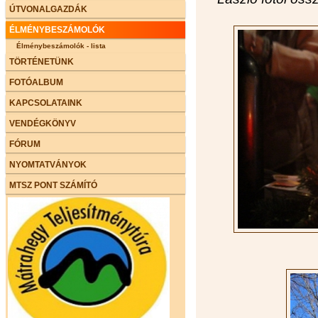
ÚTVONALGAZDÁK
ÉLMÉNYBESZÁMOLÓK
Élménybeszámolók - lista
TÖRTÉNETÜNK
FOTÓALBUM
KAPCSOLATAINK
VENDÉGKÖNYV
FÓRUM
NYOMTATVÁNYOK
MTSZ PONT SZÁMÍTÓ