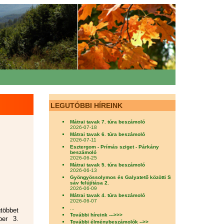
LEGUTÓBBI HÍREINK
Mátrai tavak 7. túra beszámoló
2026-07-18
Mátrai tavak 6. túra beszámoló
2026-07-11
Esztergom - Prímás sziget - Párkány
beszámoló
2026-06-25
Mátrai tavak 5. túra beszámoló
2026-06-13
Gyöngyössolymos és Galyatető közötti S
sáv felújítása 2.
2026-06-09
Mátrai tavak 4. túra beszámoló
2026-06-07
...
gtöbbet
További híreink --->>>
ber 3.
További élménybeszámolók -->>