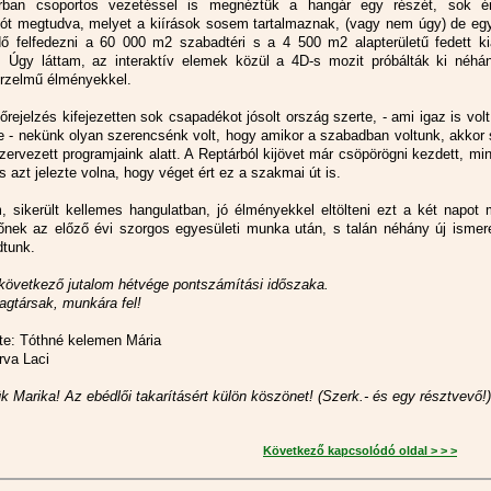
rban csoportos vezetéssel is megnéztük a hangár egy részét, sok é
iót megtudva, melyet a kiírások sosem tartalmaznak, (vagy nem úgy) de egy
idő felfedezni a 60 000 m2 szabadtéri s a 4 500 m2 alapterületű fedett kiá
. Úgy láttam, az interaktív elemek közül a 4D-s mozit próbálták ki néhá
rzelmű élményekkel.
őrejelzés kifejezetten sok csapadékot jósolt ország szerte, - ami igaz is volt
e - nekünk olyan szerencsénk volt, hogy amikor a szabadban voltunk, akkor
zervezett programjaink alatt. A Reptárból kijövet már csöpörögni kezdett, mi
is azt jelezte volna, hogy véget ért ez a szakmai út is.
 sikerült kellemes hangulatban, jó élményekkel eltölteni ezt a két napot 
őnek az előző évi szorgos egyesületi munka után, s talán néhány új ismere
tunk.
 következő jutalom hétvége pontszámítási időszaka.
agtársak, munkára fel!
te: Tóthné kelemen Mária
rva Laci
k Marika! Az ebédlői takarításért külön köszönet! (Szerk.- és egy résztvevő!)
Következő kapcsolódó oldal > > >