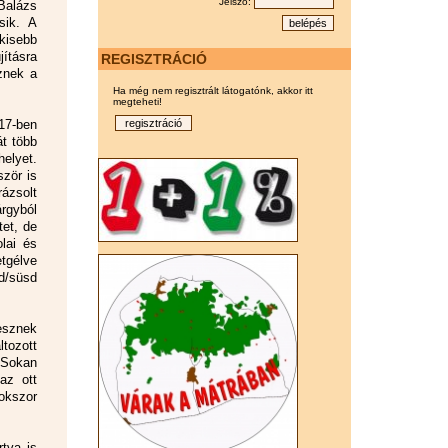
Jelszó:
 Balázs
sik. A
kisebb
jításra
REGISZTRÁCIÓ
znek a
Ha még nem regisztrált látogatónk, akkor itt
megteheti!
017-ben
át több
helyet.
ször is
ázsolt
árgyból
tet, de
lai és
tgélve
d/süsd
esznek
tozott
 Sokan
az ott
sokszor
tva is