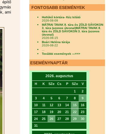
 építő
egymás
FONTOSABB ESEMÉNYEK
nk, ami
Hollókő körtúra- Kéz kilátó
2026-08-09
MÁTRAI TAVAK 8. túra és ZÖLD SÁVOKON
3. túra (azonos útvonal)MÁTRAI TAVAK 8.
túra és ZÖLD SÁVOKON 3. túra (azonos
útvonal)
2026-08-15
Boári Heléna túrája
2026-08-22
...
További események --->>>
ESEMÉNYNAPTÁR
2026. augusztus
H
K
SZe
Cs
P
SZo
V
1
2
3
4
5
6
7
8
9
10
11
12
13
14
15
16
17
18
19
20
21
22
23
24
25
26
27
28
29
30
31