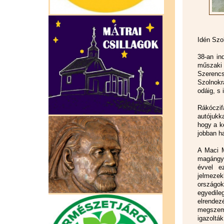
Idén Szo
38-an in
műszaki
Szerencs
Szolnokr
odáig, s
Rákóczif
autójukk
hogy a k
jobban ha
A Maci M
magángyű
évvel e
jelmeze
országo
egyedil
elrend
megszemé
igazolták