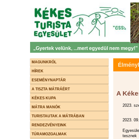
„Gyertek velünk, ...mert egyedül nem megy!”
MAGUNKRÓL
Élményb
HÍREK
ESEMÉNYNAPTÁR
A TISZTA MÁTRÁÉRT
A Kéke
KÉKES KUPA
2023. sz
MÁTRA MANÓK
TURISTAUTAK A MÁTRÁBAN
2023. 09.
RENDEZVÉNYEINK
Egyesüle
TÚRAMOZGALMAK
tesznek