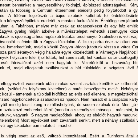
tetett bennünket a megyeszékhely földrajzi, építészeti adottságaival. Kén
után (a többség a Centrum étteremben ebédelt) pedig folytatódott a gy
és. A főtéren legelőször a bájos szobrok keltették fel érdeklődésünk
 a környező épületek eredetét, s mostani funkcióját is. Érintőlegesen jártunk
luban, a Tabánban, (melyre már csak az utcaszerkezet és egy ház emléke
agyva gyalog hídján átkelve a művésztelepet vehettük szemügyre közel
knak is újdonság a friss régészeti kutatás eredménye: Szolnokon is volt vár,
rvonalát is érintettük a Zagyva túloldalán. A Tisza partra érve az ottani vá
val ismerkedtünk, majd a közúti Zagyva -hídon jutottunk vissza a város Ce
Tisza parti sétányon végig haladva egyre közeledtünk a Vármegye Napjához 
yek helyszíne felé, (hol lőttek, hol zene szólt, hol karikás ostor csattogott
 eső látnivalókat azért nem hagytuk ki. Vezetőnktől a Tiszavirág híd
nk el, majd elfoglaltuk szállásunkat a híd túloldalán, a szigeten lévő 
.
elfogyasztott vacsoránk után szokás szerint asztalra kerültek az otthonról
ok, (szilárd és folyékony kivitelben) a baráti beszélgetés mellé. Néhánya
 közül - átmentek a túloldali hídfőhöz az erős eső ellenére, s megnézték/hal
mzáró nagykoncertet a szabadtéri színpadon. Nem maradt el a csapatos kárty
ytől mindig kicsit zeng a szálláshelyünk, de sosem szólnak érte. Mert „jó
tan szórakozó embereket látni” (mondta a személyzet másnap – már mint, h
voltunk, vagyunk. S nagyon meglepődtek, ahogy az ebédlőt hagytuk magunk 
értelemben!) Most egyébként sem zavartunk senkit, mert a néhány szállodai
kívül egy lakodalomban mulatott - máshol.
is végig esett az eső, változó intenzitással. Ezért a Turinform által aj