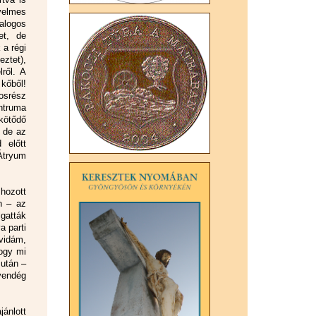
yelmes
alogos
et, de
 a régi
ztet),
ről. A
 kőből!
rosrész
ntruma
kötődő
) de az
 előtt
Átryum
 hozott
n – az
lgatták
a parti
 vidám,
ogy mi
után –
 vendég
ánlott