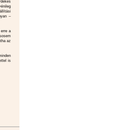
rdekes
énileg
llítási
nyan –
 erre a
 sosem
ntha az
minden
ttel is