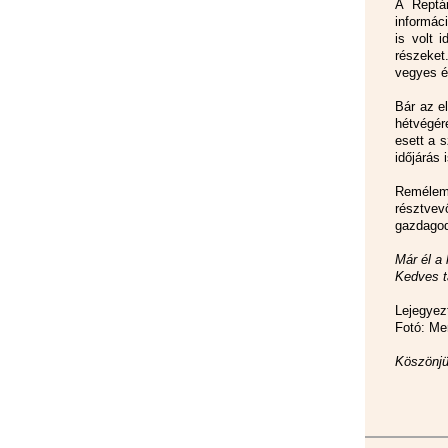
A Reptá
informác
is volt 
részeket
vegyes é
Bár az el
hétvégér
esett a s
időjárás 
Remélem,
résztvev
gazdagod
Már él a
Kedves t
Lejegyez
Fotó: Me
Köszönjü