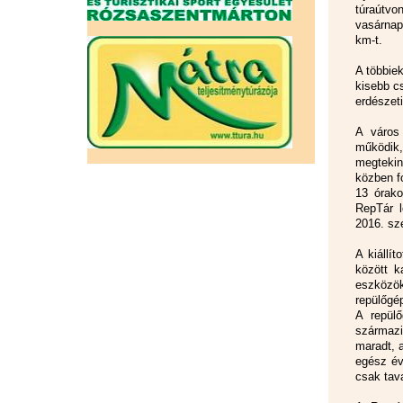
túraútvo
vasárnap
km-t.
A többie
kisebb c
erdészet
A város 
működik
megtekin
közben f
13 órako
RepTár l
2016. sz
A kiállí
között k
eszközö
repülőgé
A repülő
származi
maradt, 
egész év
csak tava