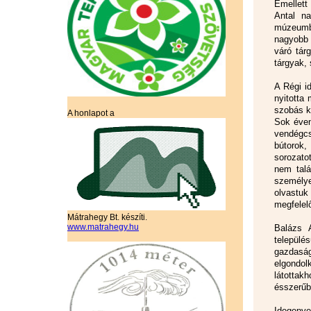
Emellett
Antal na
múzeumba
nagyobb 
váró tár
tárgyak,
A Régi i
nyitotta 
szobás ki
A honlapot a
Sok éven
vendégcs
bútorok,
sorozatot
nem talá
személy
olvastuk
megfelelő
Mátrahegy Bt. készíti.
www.matrahegy.hu
Balázs 
települé
gazdasá
elgondol
látottak
ésszerűb
Idegenve