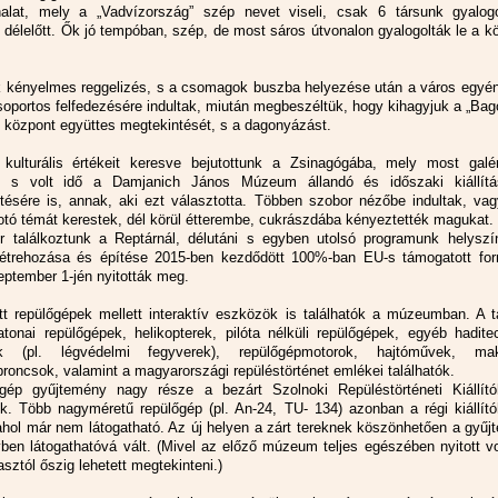
nalat, mely a „Vadvízország” szép nevet viseli, csak 6 társunk gyalogo
 délelőtt. Ők jó tempóban, szép, de most sáros útvonalon gyalogolták le a k
k kényelmes reggelizés, s a csomagok buszba helyezése után a város egyén
soportos felfedezésére indultak, miután megbeszéltük, hogy kihagyjuk a „Bag
i központ együttes megtekintését, s a dagonyázást.
kulturális értékeit keresve bejutottunk a Zsinagógába, mely most galér
, s volt idő a Damjanich János Múzeum állandó és időszaki kiállítá
tésére is, annak, aki ezt választotta. Többen szobor nézőbe indultak, vag
otó témát kerestek, dél körül étterembe, cukrászdába kényeztették magukat.
r találkoztunk a Reptárnál, délutáni s egyben utolsó programunk helyszí
étrehozása és építése 2015-ben kezdődött 100%-ban EU-s támogatott forr
eptember 1-jén nyitották meg.
tott repülőgépek mellett interaktív eszközök is találhatók a múzeumban. A 
atonai repülőgépek, helikopterek, pilóta nélküli repülőgépek, egyéb hadite
k (pl. légvédelmi fegyverek), repülőgépmotorok, hajtóművek, mak
proncsok, valamint a magyarországi repüléstörténet emlékei találhatók.
gép gyűjtemény nagy része a bezárt Szolnoki Repüléstörténeti Kiállítóh
k. Több nagyméretű repülőgép (pl. An-24, TU- 134) azonban a régi kiállító
ahol már nem látogatható. Az új helyen a zárt tereknek köszönhetően a gyű
ben látogathatóvá vált. (Mivel az előző múzeum teljes egészében nyitott vo
sztól őszig lehetett megtekinteni.)