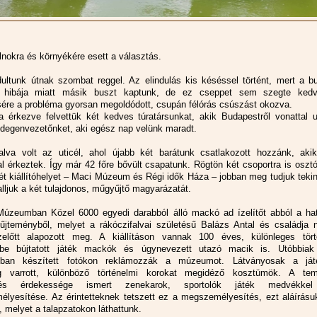
lnokra és környékére esett a választás.
dultunk útnak szombat reggel. Az elindulás kis késéssel történt, mert a b
 hibája miatt másik buszt kaptunk, de ez cseppet sem szegte kedv
ére a probléma gyorsan megoldódott, csupán félórás csúszást okozva.
a érkezve felvettük két kedves túratársunkat, akik Budapestről vonattal u
 idegenvezetőnket, aki egész nap velünk maradt.
alva volt az uticél, ahol újabb két barátunk csatlakozott hozzánk, akik
al érkeztek. Így már 42 főre bővült csapatunk. Rögtön két csoportra is oszt
ét kiállítóhelyet – Maci Múzeum és Régi idők Háza – jobban meg tudjuk tekin
lljuk a két tulajdonos, műgyűjtő magyarázatát.
úzeumban Közel 6000 egyedi darabból álló mackó ad ízelítőt abból a ha
jteményből, melyet a rákóczifalvai születésű Balázs Antal és családja 
zelőtt alapozott meg. A kiállításon vannak 100 éves, különleges tört
kbe bújtatott játék mackók és úgynevezett utazó macik is. Utóbbiak 
kban készített fotókon reklámozzák a múzeumot. Látványosak a ját
eg varrott, különböző történelmi korokat megidéző kosztümök. A tem
ezés érdekessége ismert zenekarok, sportolók játék medvékkel
lyesítése. Az érintetteknek tetszett ez a megszemélyesítés, ezt aláírásuk
, melyet a talapzatokon láthattunk.