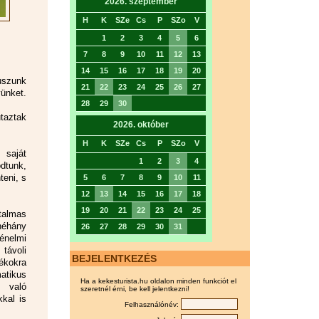
2026. szeptember
H
K
SZe
Cs
P
SZo
V
1
2
3
4
5
6
7
8
9
10
11
12
13
14
15
16
17
18
19
20
uszunk
21
22
23
24
25
26
27
ünket.
28
29
30
taztak
2026. október
H
K
SZe
Cs
P
SZo
V
 saját
1
2
3
4
ódtunk,
teni, s
5
6
7
8
9
10
11
12
13
14
15
16
17
18
19
20
21
22
23
24
25
talmas
néhány
26
27
28
29
30
31
énelmi
távoli
BEJELENTKEZÉS
ékokra
atikus
Ha a kekesturista.hu oldalon minden funkciót el
 való
szeretnél érni, be kell jelentkezni!
kal is
Felhasználónév: