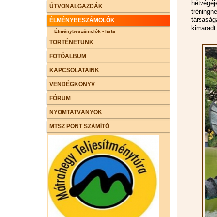
hétvégé
ÚTVONALGAZDÁK
tréning
társaság
ÉLMÉNYBESZÁMOLÓK
kimaradt
Élménybeszámolók - lista
TÖRTÉNETÜNK
FOTÓALBUM
KAPCSOLATAINK
VENDÉGKÖNYV
FÓRUM
NYOMTATVÁNYOK
MTSZ PONT SZÁMÍTÓ