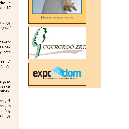
lta le
özel 17
i vagy
olyvár”
iaként
sainak
y séta
nén. A
ásból.
tárgyak
chnikai
ettek,
elyről
helyen
jtemény
lt, így