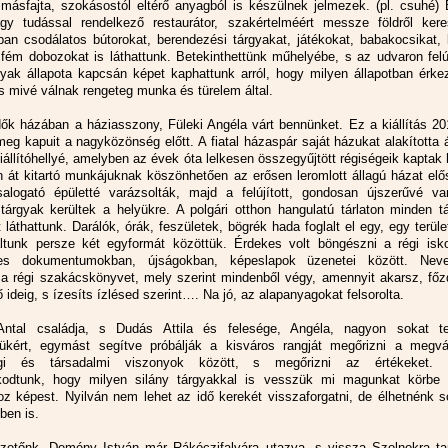
 másfajta, szokásostól eltérő anyagból is készülnek jelmezek. (pl. csuhé)
gy tudással rendelkező restaurátor, szakértelméért messze földről kere
n csodálatos bútorokat, berendezési tárgyakat, játékokat, babakocsikat, 
fém dobozokat is láthattunk. Betekinthettünk műhelyébe, s az udvaron felú
gyak állapota kapcsán képet kaphattunk arról, hogy milyen állapotban érke
 s mivé válnak rengeteg munka és türelem által.
dők házában a háziasszony, Füleki Angéla várt bennünket. Ez a kiállítás 2
meg kapuit a nagyközönség előtt. A fiatal házaspár saját házukat alakította 
állítóhellyé, amelyben az évek óta lelkesen összegyűjtött régiségeik kaptak 
 át kitartó munkájuknak köszönhetően az erősen leromlott állagú házat elő
alogató épületté varázsolták, majd a felújított, gondosan újszerűvé var
 tárgyak kerültek a helyükre. A polgári otthon hangulatú tárlaton minden t
 láthattunk. Darálók, órák, feszületek, bögrék hada foglalt el egy, egy terüle
ltunk persze két egyformát közöttük. Érdekes volt böngészni a régi isko
es dokumentumokban, újságokban, képeslapok üzenetei között. Neve
 a régi szakácskönyvet, mely szerint mindenből végy, amennyit akarsz, főz
 ideig, s ízesíts ízlésed szerint…. Na jó, az alapanyagokat felsorolta.
Antal családja, s Dudás Attila és felesége, Angéla, nagyon sokat t
sükért, egymást segítve próbálják a kisváros rangját megőrizni a megvál
gi és társadalmi viszonyok között, s megőrizni az értékeket.
kodtunk, hogy milyen silány tárgyakkal is vesszük mi magunkat körbe 
hoz képest. Nyilván nem lehet az idő kerekét visszaforgatni, de élhetnénk 
ben is.
zetőnk, Demény István már Rákóczifalvára utazva, s vissza Szolnokra tar