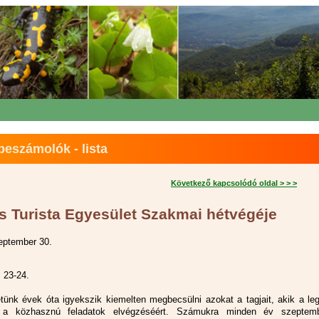
eszámolók - lista
Következő kapcsolódó oldal > > >
s Turista Egyesület Szakmai hétvégéje
eptember 30.
 23-24.
tünk évek óta igyekszik kiemelten megbecsülni azokat a tagjait, akik a le
 a közhasznú feladatok elvégzéséért. Számukra minden év szeptem