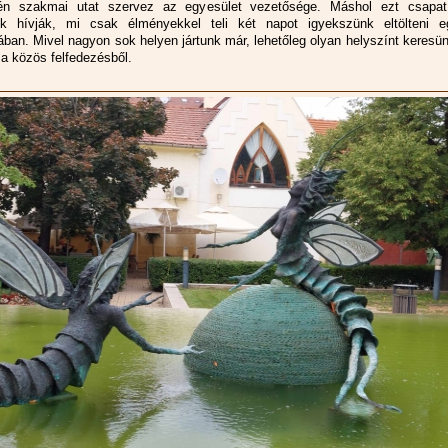
jén szakmai utat szervez az egyesület vezetősége. Máshol ezt csapat
nek hívják, mi csak élményekkel teli két napot igyekszünk eltölteni 
ában. Mivel nagyon sok helyen jártunk már, lehetőleg olyan helyszínt keresü
 a közös felfedezésből.