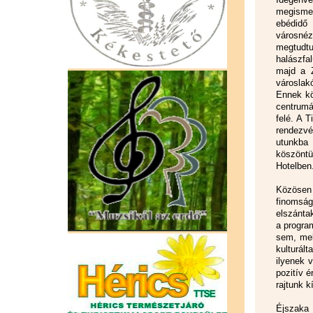
megismer
ebédidő 
városnéz
megtudtuk
halászfa
majd a Z
városlakó
Ennek kö
centrumá
felé. A 
rendezvén
utunkba
köszöntü
Hotelben
Közösen 
finomság
elszántak
a progra
sem, mel
kulturál
ilyenek 
pozitív 
rajtunk 
Éjszaka 