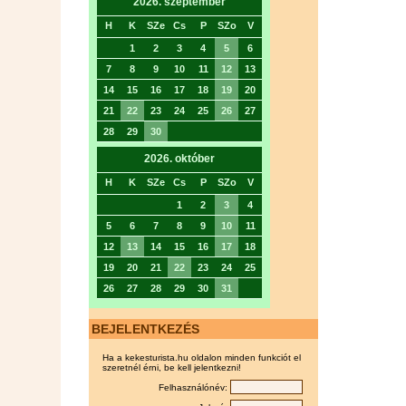
2026. szeptember
H
K
SZe
Cs
P
SZo
V
1
2
3
4
5
6
7
8
9
10
11
12
13
14
15
16
17
18
19
20
21
22
23
24
25
26
27
28
29
30
2026. október
H
K
SZe
Cs
P
SZo
V
1
2
3
4
5
6
7
8
9
10
11
12
13
14
15
16
17
18
19
20
21
22
23
24
25
26
27
28
29
30
31
BEJELENTKEZÉS
Ha a kekesturista.hu oldalon minden funkciót el
szeretnél érni, be kell jelentkezni!
Felhasználónév: