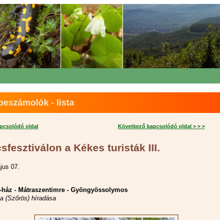
eszámolók - lista
apcsolódó oldal
Következő kapcsolódó oldal > > >
fesztiválon a Kékes turisták III.
jus 07.
a-ház - Mátraszentimre - Gyöngyössolymos
ta (Szőrös) híradása