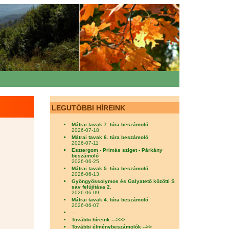
LEGUTÓBBI HÍREINK
Mátrai tavak 7. túra beszámoló
2026-07-18
Mátrai tavak 6. túra beszámoló
2026-07-11
Esztergom - Prímás sziget - Párkány
beszámoló
2026-06-25
Mátrai tavak 5. túra beszámoló
2026-06-13
Gyöngyössolymos és Galyatető közötti S
sáv felújítása 2.
2026-06-09
Mátrai tavak 4. túra beszámoló
2026-06-07
...
További híreink --->>>
További élménybeszámolók -->>