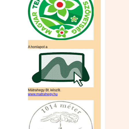
A honlapot a
Mátrahegy Bt. készíti.
www.matrahegy.hu