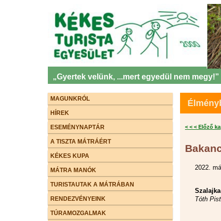
„Gyertek velünk, ...mert egyedül nem megy!”
MAGUNKRÓL
Élményb
HÍREK
ESEMÉNYNAPTÁR
< < < Előző k
A TISZTA MÁTRÁÉRT
Bakancs
KÉKES KUPA
2022. má
MÁTRA MANÓK
TURISTAUTAK A MÁTRÁBAN
Szalajk
RENDEZVÉNYEINK
Tóth Pis
TÚRAMOZGALMAK