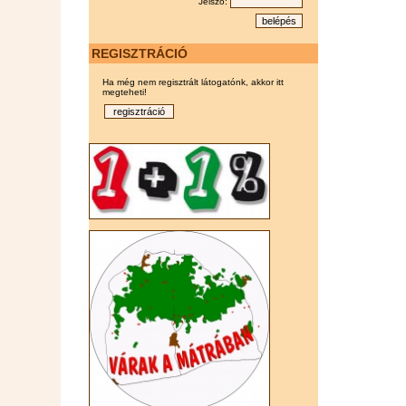
Jelszó:
REGISZTRÁCIÓ
Ha még nem regisztrált látogatónk, akkor itt
megteheti!