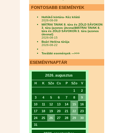
FONTOSABB ESEMÉNYEK
Hollókő körtúra- Kéz kilátó
2026-08-09
MÁTRAI TAVAK 8. túra és ZÖLD SÁVOKON
3. túra (azonos útvonal)MÁTRAI TAVAK 8.
túra és ZÖLD SÁVOKON 3. túra (azonos
útvonal)
2026-08-15
Boári Heléna túrája
2026-08-22
...
További események --->>>
ESEMÉNYNAPTÁR
2026. augusztus
H
K
SZe
Cs
P
SZo
V
1
2
3
4
5
6
7
8
9
10
11
12
13
14
15
16
17
18
19
20
21
22
23
24
25
26
27
28
29
30
31