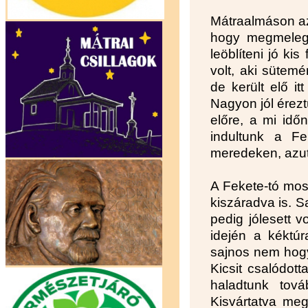
Mátraalmáson az 
hogy megmelege
leöblíteni jó kis
volt, aki sütem
de került elő i
Nagyon jól érez
előre, a mi idő
indultunk a Fe
meredeken, azut
A Fekete-tó most 
kiszáradva is. S
pedig jólesett v
idején a kéktúr
sajnos nem hogy
Kicsit csalódot
haladtunk tov
Kisvártatva meg