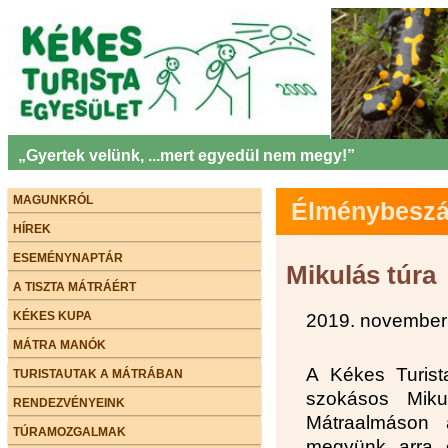
„Gyertek velünk, ...mert egyedül nem megy!”
MAGUNKRÓL
Élménybeszám
HÍREK
ESEMÉNYNAPTÁR
Mikulás túra
A TISZTA MÁTRÁÉRT
KÉKES KUPA
2019. november
MÁTRA MANÓK
A Kékes Turist
TURISTAUTAK A MÁTRÁBAN
szokásos Miku
RENDEZVÉNYEINK
Mátraalmáson 
TÚRAMOZGALMAK
megyünk arra é