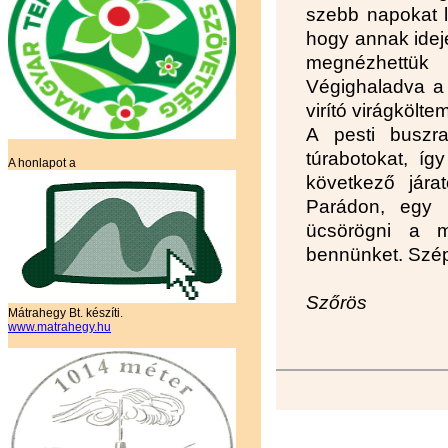
szebb napokat lá
hogy annak idejé
megnézhettü
Végighaladva a
virító virágkölt
A pesti buszra
túrabotokat, íg
A honlapot a
következő jára
Parádon, egy 
ücsörögni a m
bennünket. Szép 
Szőrös
Mátrahegy Bt. készíti.
www.matrahegy.hu