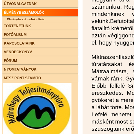
ÚTVONALGAZDÁK
számunkra. Regg
ÉLMÉNYBESZÁMOLÓK
mindenkinek v
Élménybeszámolók - lista
velünk.Befutot
TÖRTÉNETÜNK
fiatalító krémé
aztán végiggond
FOTÓALBUM
el, hogy nyugger
KAPCSOLATAINK
VENDÉGKÖNYV
Mátraszentlás
FÓRUM
túratársakat 
NYOMTATVÁNYOK
Mátraalmásra, a
várnak ránk. Gyö
MTSZ PONT SZÁMÍTÓ
Előbb felfelé S
ereszkedés. Mo
gyökeret a mere
a lábát törte. M
Lefelé menetet 
másként most se
szuszogtunk er