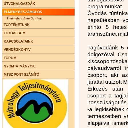
ÚTVONALGAZDÁK
programunkat.
ÉLMÉNYBESZÁMOLÓK
Óvodás túránka
Élménybeszámolók - lista
napsütésben vol
TÖRTÉNETÜNK
érintő 5 hete
áramszünet miatt
FOTÓALBUM
KAPCSOLATAINK
Tagóvodánk 5 cs
VENDÉGKÖNYV
dolgozóval. Csa
FÓRUM
kiscsoportosoka
NYOMTATVÁNYOK
pályaudvarról 
csoport, aki a
MTSZ PONT SZÁMÍTÓ
járattal utazott 
Érkezés után 
csoport a tagja
hosszúságot és a
-a legkisebbek 
természetben va
alapjaival isme