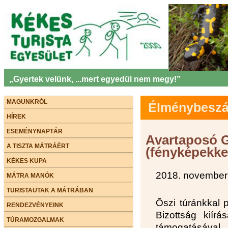
„Gyertek velünk, ...mert egyedül nem megy!”
MAGUNKRÓL
Élménybeszám
HÍREK
ESEMÉNYNAPTÁR
Avartaposó G
A TISZTA MÁTRÁÉRT
(fényképekke
KÉKES KUPA
2018. november
MÁTRA MANÓK
TURISTAUTAK A MÁTRÁBAN
Õszi túránkkal 
RENDEZVÉNYEINK
Bizottság kiír
TÚRAMOZGALMAK
támogatásáva