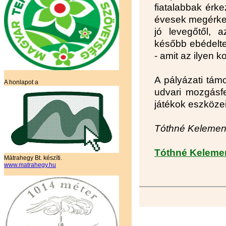
fiatalabbak érk
évesek megérke
jó levegőtől, a
később ebédelte
- amit az ilyen 
A pályázati tám
A honlapot a
udvari mozgásfe
játékok eszközei
Tóthné Kelemen
Tóthné Kelemen
Mátrahegy Bt. készíti.
www.matrahegy.hu