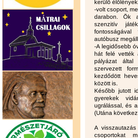
kerülő élőlénye
-volt csoport, me
darabon. Õk az
szenzitív ját
fontosságával 
autóbusz megál
-A legidősebb ó
hát felé vették
pályázat által
szervezett fo
kezdődött heve
között is.
Később jutott 
gyerekek vid
ugrálással, és 
(Utána következ
A visszautazás 
csoportokat m