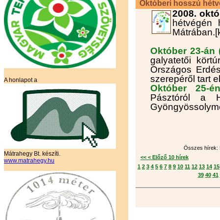
Októberi hosszú hétv
2008. októ
hétvégén h
Mátrában.[
Október 23-án 
galyatetői kört
Országos Erdész
szerepéről tart 
A honlapot a
Október 25-é
Pásztóról a H
Gyöngyössolymo
Összes hírek: 5
Mátrahegy Bt. készíti.
<< < Előző 10 hírek
www.matrahegy.hu
1
2
3
4
5
6
7
8
9
10
11
12
13
14
15
39
40
41