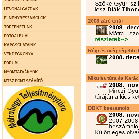
Szőke Gyuri szil
lesz
Diák Tibor
ÚTVONALGAZDÁK
ÉLMÉNYBESZÁMOLÓK
2008 záró túrái
2008. dec
TÖRTÉNETÜNK
Mátra sz
FOTÓALBUM
részletek-->
KAPCSOLATAINK
Régi és még régebbi t
VENDÉGKÖNYV
2008. dec
FÓRUM
NYOMTATVÁNYOK
Mikulás túra és Karác
MTSZ PONT SZÁMÍTÓ
2008. nov
Pinczi Gyu
túráján a kicsik
DDKT beszámoló
2008. nov
2007-200
beszámolój
Különleges olva