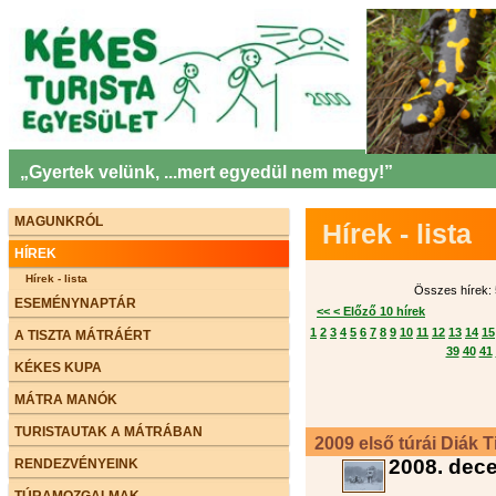
„Gyertek velünk, ...mert egyedül nem megy!”
MAGUNKRÓL
Hírek - lista
HÍREK
Hírek - lista
Összes hírek: 5
ESEMÉNYNAPTÁR
<< < Előző 10 hírek
1
2
3
4
5
6
7
8
9
10
11
12
13
14
15
A TISZTA MÁTRÁÉRT
39
40
41
KÉKES KUPA
MÁTRA MANÓK
TURISTAUTAK A MÁTRÁBAN
2009 első túrái Diák T
2008. dec
RENDEZVÉNYEINK
TÚRAMOZGALMAK