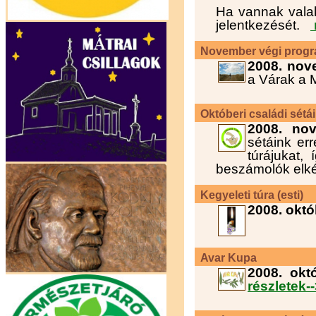
Ha vannak valak
jelentkezését.
November végi prog
2008. nov
a Várak a
Októberi családi sétá
2008. no
sétáink er
túrájukat
beszámolók elk
Kegyeleti túra (esti)
2008. októ
Avar Kupa
2008. okt
részletek-