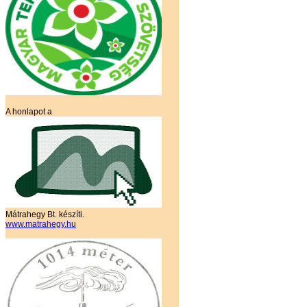
A honlapot a
Mátrahegy Bt. készíti.
www.matrahegy.hu