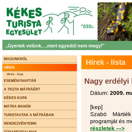
„Gyertek velünk, ...mert egyedül nem megy!”
MAGUNKRÓL
Hírek - lista
HÍREK
Hírek - lista
Nagy erdélyi
ESEMÉNYNAPTÁR
A TISZTA MÁTRÁÉRT
Dátum:
2009. má
KÉKES KUPA
[kep]
MÁTRA MANÓK
Szabó Mártiék
TURISTAUTAK A MÁTRÁBAN
programját és me
RENDEZVÉNYEINK
részletek --->
TÚRAMOZGALMAK