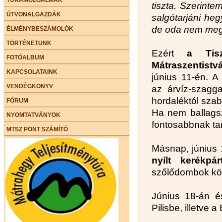
tiszta. Szerinte
ÚTVONALGAZDÁK
salgótarjáni he
de oda nem meg
ÉLMÉNYBESZÁMOLÓK
TÖRTÉNETÜNK
Ezért
a Tisz
FOTÓALBUM
Mátraszentistv
KAPCSOLATAINK
június 11-én. A
VENDÉGKÖNYV
az árvíz-szagg
hordaléktól szab
FÓRUM
Ha nem ballagsz,
NYOMTATVÁNYOK
fontosabbnak tar
MTSZ PONT SZÁMÍTÓ
Másnap, június 
nyílt kerékpár
szőlődombok kö
Június 18-án 
Pilisbe, illetve 