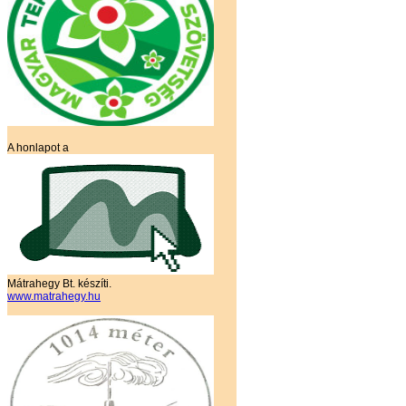
A honlapot a
Mátrahegy Bt. készíti.
www.matrahegy.hu