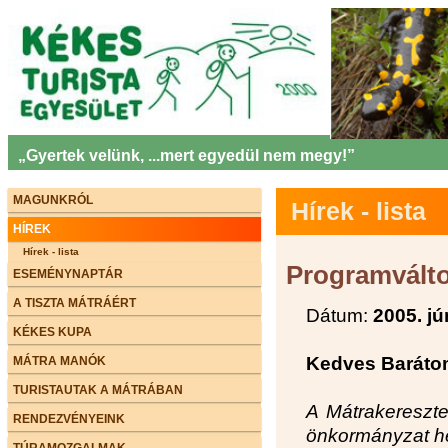
„Gyertek velünk, ...mert egyedül nem megy!”
MAGUNKRÓL
Hírek - lista
HÍREK
Hírek - lista
Programválto
ESEMÉNYNAPTÁR
A TISZTA MÁTRÁÉRT
Dátum:
2005. jú
KÉKES KUPA
Kedves Baráto
MÁTRA MANÓK
TURISTAUTAK A MÁTRÁBAN
A Mátrakereszte
RENDEZVÉNYEINK
önkormányzat he
TÚRAMOZGALMAK