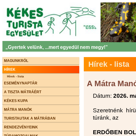
„Gyertek velünk, ...mert egyedül nem megy!”
MAGUNKRÓL
Hírek - lista
HÍREK
Hírek - lista
A Mátra Manó
ESEMÉNYNAPTÁR
A TISZTA MÁTRÁÉRT
Dátum:
2026. m
KÉKES KUPA
Szeretnénk hírü
MÁTRA MANÓK
túránk, az
TURISTAUTAK A MÁTRÁBAN
RENDEZVÉNYEINK
ERDŐBEN BO
TÚRAMOZGALMAK