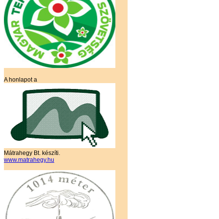
A honlapot a
Mátrahegy Bt. készíti.
www.matrahegy.hu