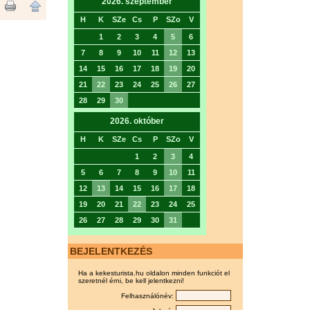
2026. szeptember
H
K
SZe
Cs
P
SZo
V
1
2
3
4
5
6
7
8
9
10
11
12
13
14
15
16
17
18
19
20
21
22
23
24
25
26
27
28
29
30
2026. október
H
K
SZe
Cs
P
SZo
V
1
2
3
4
5
6
7
8
9
10
11
12
13
14
15
16
17
18
19
20
21
22
23
24
25
26
27
28
29
30
31
BEJELENTKEZÉS
Ha a kekesturista.hu oldalon minden funkciót el
szeretnél érni, be kell jelentkezni!
Felhasználónév: