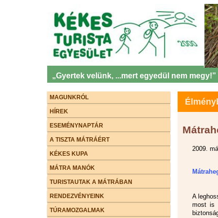
„Gyertek velünk, ...mert egyedül nem megy!”
MAGUNKRÓL
Élményb
HÍREK
ESEMÉNYNAPTÁR
Mátrah
A TISZTA MÁTRÁÉRT
2009. má
KÉKES KUPA
MÁTRA MANÓK
Mátraheg
TURISTAUTAK A MÁTRÁBAN
RENDEZVÉNYEINK
A leghos
most is 
TÚRAMOZGALMAK
biztonsá