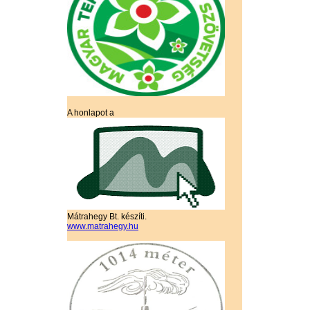
A honlapot a
Mátrahegy Bt. készíti.
www.matrahegy.hu