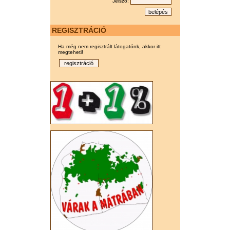
Jelszó:
REGISZTRÁCIÓ
Ha még nem regisztrált látogatónk, akkor itt
megteheti!