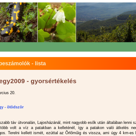
eszámolók - lista
egy2009 - gyorsértékelés
rcius 20.
y - ötödször
szabb táv útvonalán, Lajosházánál, mint nagyobb esők után általában lenni s
több volt a víz a patakban a kelleténél, így a patakon való átkelés ne
gos. Terelni kellett ismét, ezúttal az Õrlőműig és vissza, ami úgy 4 km-es 