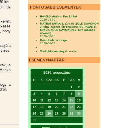
 50 km-
is így
FONTOSABB ESEMÉNYEK
Hollókő körtúra- Kéz kilátó
2026-08-09
ellett
MÁTRAI TAVAK 8. túra és ZÖLD SÁVOKON
ítkezés
3. túra (azonos útvonal)MÁTRAI TAVAK 8.
túra és ZÖLD SÁVOKON 3. túra (azonos
t, hogy
útvonal)
2026-08-15
Boári Heléna túrája
2026-08-22
napjára
...
vizes,
További események --->>>
ESEMÉNYNAPTÁR
tak, a
Marika
2026. augusztus
H
K
SZe
Cs
P
SZo
V
 hogy a
1
2
dről.
3
4
5
6
7
8
9
10
11
12
13
14
15
16
17
18
19
20
21
22
23
24
25
26
27
28
29
30
31