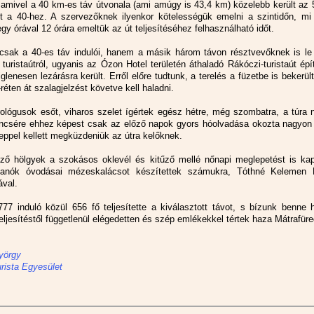
t, amivel a 40 km-es táv útvonala (ami amúgy is 43,4 km) közelebb került az
t a 40-hez. A szervezőknek ilyenkor kötelességük emelni a szintidőn, mi 
egy órával 12 órára emeltük az út teljesítéséhez felhasználható időt.
sak a 40-es táv indulói, hanem a másik három távon résztvevőknek is le k
 turistaútról, ugyanis az Ózon Hotel területén áthaladó Rákóczi-turistaút ép
iglenesen lezárásra került. Erről előre tudtunk, a terelés a füzetbe is bekerül
réten át szalagjelzést követve kell haladni.
ológusok esőt, viharos szelet ígértek egész hétre, még szombatra, a túra 
encsére ehhez képest csak az előző napok gyors hóolvadása okozta nagyon 
reppel kellett megküzdeniük az útra kelőknek.
ző hölgyek a szokásos oklevél és kitűző mellé nőnapi meglepetést is kap
anók óvodásai mézeskalácsot készítettek számukra, Tóthné Kelemen 
ával.
777 induló közül 656 fő teljesítette a kiválasztott távot, s bízunk benne
eljesítéstől függetlenül elégedetten és szép emlékekkel tértek haza Mátrafüre
yörgy
rista Egyesület