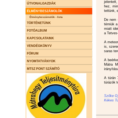
jelentet
ÚTVONALGAZDÁK
hez, min
tettünk, 
ÉLMÉNYBESZÁMOLÓK
Élménybeszámolók - lista
De nem c
TÖRTÉNETÜNK
térniük a
miatt ide
FOTÓALBUM
a Tetves-
KAPCSOLATAINK
A meteor
VENDÉGKÖNYV
is, szer
saras te
FÓRUM
A beérke
NYOMTATVÁNYOK
Mátra M
MTSZ PONT SZÁMÍTÓ
irányítás
A túrán 
túrázók t
Szőke G
Kékes Tu