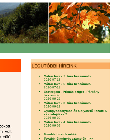
LEGUTÓBBI HÍREINK
Mátrai tavak 7. túra beszámoló
2026-07-18
Mátrai tavak 6. túra beszámoló
2026-07-11
Esztergom - Prímás sziget - Párkány
beszámoló
2026-06-25
Mátrai tavak 5. túra beszámoló
2026-06-13
Gyöngyössolymos és Galyatető közötti S
sáv felújítása 2.
2026-06-09
Mátrai tavak 4. túra beszámoló
2026-06-07
zokott,
...
m volt
További híreink --->>>
kerülőt
További élménybeszámolók -->>