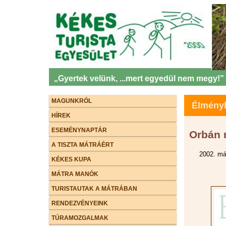
„Gyertek velünk, ...mert egyedül nem megy!”
MAGUNKRÓL
Élményb
HÍREK
ESEMÉNYNAPTÁR
Orbán n
A TISZTA MÁTRÁÉRT
2002. má
KÉKES KUPA
MÁTRA MANÓK
TURISTAUTAK A MÁTRÁBAN
RENDEZVÉNYEINK
TÚRAMOZGALMAK