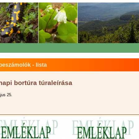
eszámolók - lista
api bortúra túraleírása
jus 25.