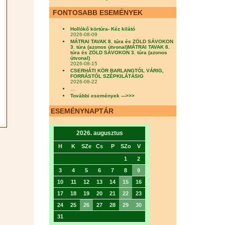
FONTOSABB ESEMÉNYEK
Hollókő körtúra- Kéz kilátó
2026-08-09
MÁTRAI TAVAK 8. túra és ZÖLD SÁVOKON
3. túra (azonos útvonal)MÁTRAI TAVAK 8.
túra és ZÖLD SÁVOKON 3. túra (azonos
útvonal)
2026-08-15
CSERHÁTI KÖR BARLANGTÓL VÁRIG,
FORRÁSTÓL SZÉPKILÁTÁSIG
2026-08-22
...
További események --->>>
ESEMÉNYNAPTÁR
2026. augusztus
H
K
SZe
Cs
P
SZo
V
1
2
3
4
5
6
7
8
9
10
11
12
13
14
15
16
17
18
19
20
21
22
23
24
25
26
27
28
29
30
31