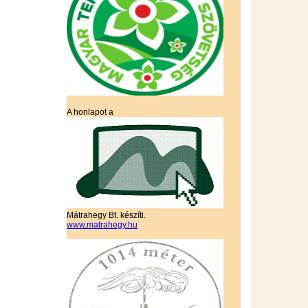
A honlapot a
Mátrahegy Bt. készíti.
www.matrahegy.hu