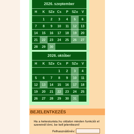
2026. szeptember
H
K
SZe
Cs
P
SZo
V
1
2
3
4
5
6
7
8
9
10
11
12
13
14
15
16
17
18
19
20
21
22
23
24
25
26
27
28
29
30
2026. október
H
K
SZe
Cs
P
SZo
V
1
2
3
4
5
6
7
8
9
10
11
12
13
14
15
16
17
18
19
20
21
22
23
24
25
26
27
28
29
30
31
BEJELENTKEZÉS
Ha a kekesturista.hu oldalon minden funkciót el
szeretnél érni, be kell jelentkezni!
Felhasználónév: