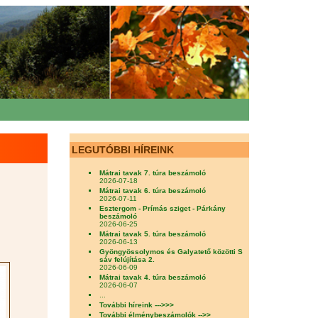
LEGUTÓBBI HÍREINK
Mátrai tavak 7. túra beszámoló
2026-07-18
Mátrai tavak 6. túra beszámoló
2026-07-11
Esztergom - Prímás sziget - Párkány
beszámoló
2026-06-25
Mátrai tavak 5. túra beszámoló
2026-06-13
Gyöngyössolymos és Galyatető közötti S
sáv felújítása 2.
2026-06-09
Mátrai tavak 4. túra beszámoló
2026-06-07
...
További híreink --->>>
További élménybeszámolók -->>