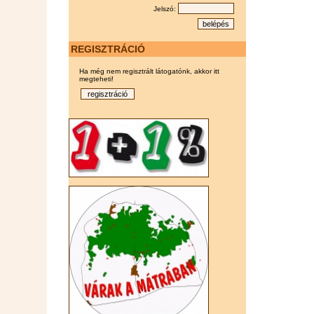
Jelszó:
REGISZTRÁCIÓ
Ha még nem regisztrált látogatónk, akkor itt
megteheti!