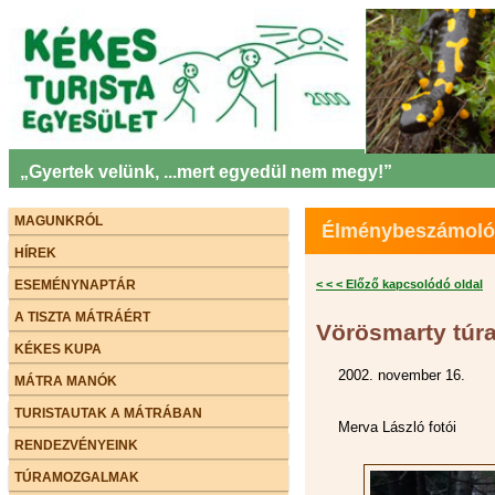
„Gyertek velünk, ...mert egyedül nem megy!”
MAGUNKRÓL
Élménybeszámolók 
HÍREK
ESEMÉNYNAPTÁR
< < < Előző kapcsolódó oldal
A TISZTA MÁTRÁÉRT
Vörösmarty túra
KÉKES KUPA
2002. november 16.
MÁTRA MANÓK
TURISTAUTAK A MÁTRÁBAN
Merva László fotói
RENDEZVÉNYEINK
TÚRAMOZGALMAK