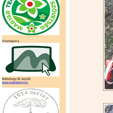
A honlapot a
Mátrahegy Bt. készíti.
www.matrahegy.hu