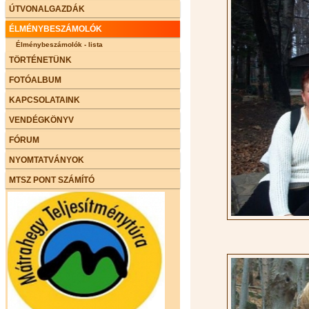
ÚTVONALGAZDÁK
ÉLMÉNYBESZÁMOLÓK
Élménybeszámolók - lista
TÖRTÉNETÜNK
FOTÓALBUM
KAPCSOLATAINK
VENDÉGKÖNYV
FÓRUM
NYOMTATVÁNYOK
MTSZ PONT SZÁMÍTÓ