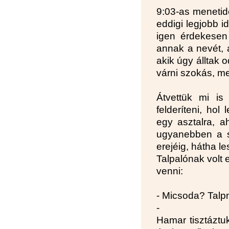
9:03-as menetidő
eddigi legjobb i
igen érdekesen
annak a nevét, a
akik úgy álltak
várni szokás, me
Átvettük mi is
felderíteni, hol
egy asztalra, a
ugyanebben a s
erejéig, hátha 
Talpalónak volt 
venni:
- Micsoda? Talp
-
Hamar tisztáztuk