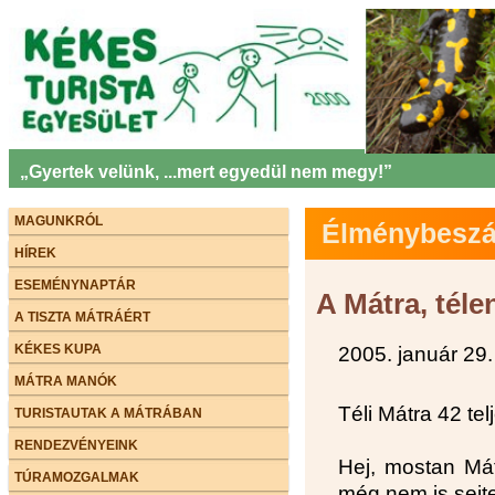
„Gyertek velünk, ...mert egyedül nem megy!”
MAGUNKRÓL
Élménybeszám
HÍREK
ESEMÉNYNAPTÁR
A Mátra, téle
A TISZTA MÁTRÁÉRT
KÉKES KUPA
2005. január 29.
MÁTRA MANÓK
Téli Mátra 42 te
TURISTAUTAK A MÁTRÁBAN
RENDEZVÉNYEINK
Hej, mostan Má
TÚRAMOZGALMAK
még nem is sejt