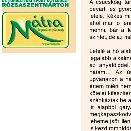
A csúcskőig ta
bevárt, és gyor
lefelé. Kékes mi
ahol már jó len
menni, bár a l
szintet, de az 
Lefelé a hó alat
legalább alkalma
az anyafölddel
hátam… Az út
ugyanazon a hár
értem miért nem 
kötelet kifeszít
szánkáztak be 
itt alapból ga
megkapaszkodv
lehetne (sőt ille
is kezd romhíddá