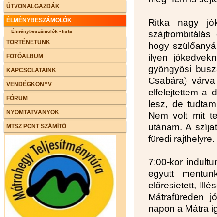
ÚTVONALGAZDÁK
ÉLMÉNYBESZÁMOLÓK
Ritka nagy jók
Élménybeszámolók - lista
szájtrombitálás
TÖRTÉNETÜNK
hogy szülőanyám
ilyen jókedvek
FOTÓALBUM
gyöngyösi busz
KAPCSOLATAINK
Csabára) várva
VENDÉGKÖNYV
elfelejtettem a 
FÓRUM
lesz, de tudtam
NYOMTATVÁNYOK
Nem volt mit te
utánam. A szíja
MTSZ PONT SZÁMÍTÓ
füredi rajthelyre.
7:00-kor indultu
együtt mentün
előresietett, Il
Mátrafüreden j
napon a Mátra ig