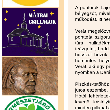
A pontőrök Lajo
bélyegzőt, mive
működést. Itt ne
Verát megelőzve
pontteát szigo
túra hulladék
teázgatni, had
busszal húzok 
hómentes helyr
Verát, aki egy pi
nyomban a Darázs
Piszkés-tetőhöz
jutott eszembe,
Hótól fehérlett
levegő kristály
minden pillanat a 