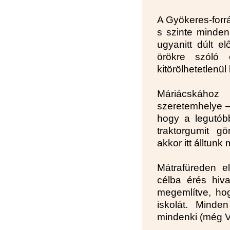
A Gyökeres-forrá
s szinte minden
ugyanitt dúlt el
örökre szóló 
kitörölhetetlen
Máriácskáho
szeretemhelye –
hogy a legutób
traktorgumit gö
akkor itt álltunk
Mátrafüreden e
célba érés hiva
megemlítve, hog
iskolát. Mind
mindenki (még Ve