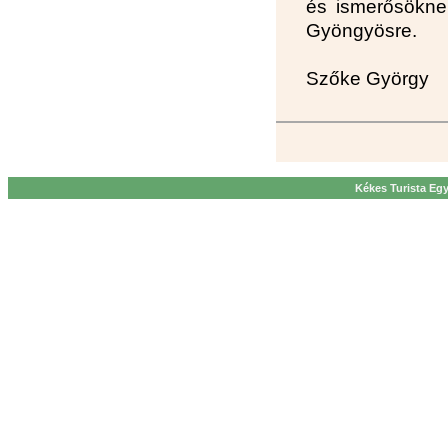
és ismerősöknek
Gyöngyösre.
Szőke György
Kékes Turista Egy