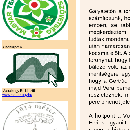
Galyatetőn a to
számítottunk, h
embert, se tábl
megkérdeztem, 
tudtak mondani,
után hamarosan 
A honlapot a
kocsma előtt. A
toronynál, hogy 
bálozó volt, az 
mentségére legye
hogy a Gertrúd 
majd Vera bemen
Mátrahegy Bt. készíti.
részleteznék, m
www.matrahegy.hu
perc pihenőt jele
A holtpont a Vör
Feri is ugyanitt
reggel, s biztos 