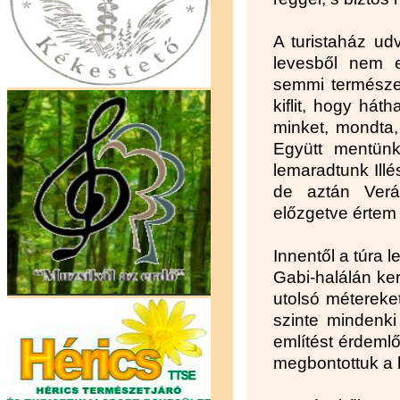
A turistaház ud
levesből nem e
semmi természe
kiflit, hogy háth
minket, mondta, 
Együtt mentünk
lemaradtunk Illé
de aztán Verá
előzgetve értem 
Innentől a túra 
Gabi-halálán ker
utolsó métereke
szinte mindenki 
említést érdemlő
megbontottuk a h