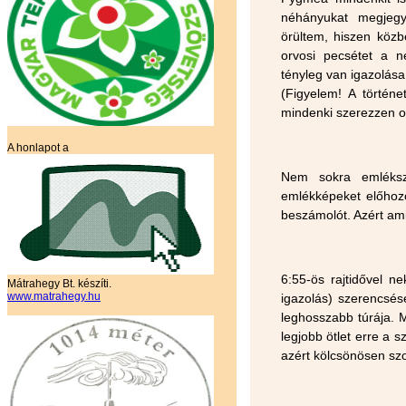
néhányukat megjegy
örültem, hiszen közb
orvosi pecsétet a n
tényleg van igazolása
(Figyelem! A történ
mindenki szerezzen or
A honlapot a
Nem sokra emléksz
emlékképeket előhozó
beszámolót. Azért a
6:55-ös rajtidővel n
Mátrahegy Bt. készíti.
www.matrahegy.hu
igazolás) szerencsése
leghosszabb túrája. M
legjobb ötlet erre a
azért kölcsönösen sz