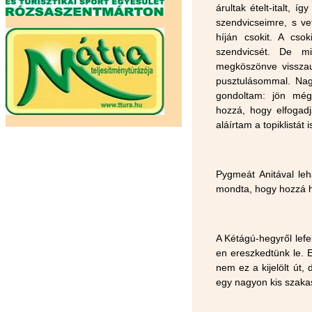
árultak ételt-italt, 
szendvicseimre, s ve
híján csokit. A cso
szendvicsét. De mi
megköszönve visszau
pusztulásommal. Nag
gondoltam: jön még 
hozzá, hogy elfogadj
aláírtam a topiklistá
Pygmeát Anitával le
mondta, hogy hozzá h
A Kétágú-hegyről lefe
en ereszkedtünk le. 
nem ez a kijelölt út
egy nagyon kis szakas