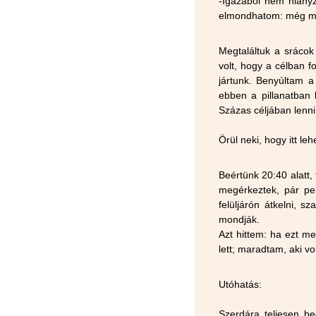
-Igazából nem hiány
elmondhatom: még meg
Megtaláltuk a srácok
volt, hogy a célban f
jártunk. Benyúltam a
ebben a pillanatban b
Százas céljában lenni.
Örül neki, hogy itt le
Beértünk 20:40 alatt, 
megérkeztek, pár per
felüljárón átkelni, s
mondják.
Azt hittem: ha ezt m
lett; maradtam, aki v
Utóhatás:
Szerdára teljesen b