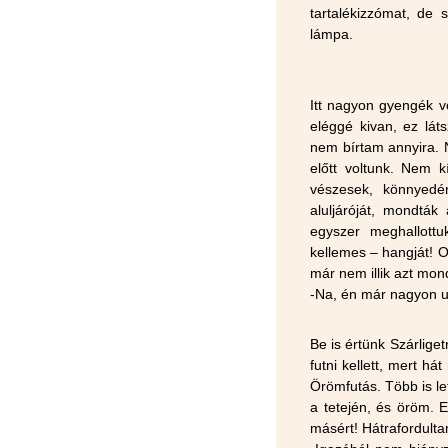
tartalékizzómat, de 
lámpa.
Itt nagyon gyengék vo
eléggé kivan, ez lá
nem bírtam annyira. 
előtt voltunk. Nem 
vészesek, könnyedén
aluljáróját, mondtá
egyszer meghallott
kellemes – hangját! O
már nem illik azt mon
-Na, én már nagyon 
Be is értünk Szárlige
futni kellett, mert 
Örömfutás. Több is let
a tetején, és öröm. E
másért! Hátrafordulta