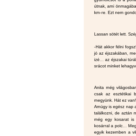
útnak, ami önmagában 
km-re. Ezt nem gondo
Lassan sötét lett. Sz
-Hát akkor félni fogsz
jó az éjszakában, me
izé… az éjszakai túrá
srácot minket lehagy
Anita még világosb
csak az esztétikai
megyünk. Hát ez van! 
Amúgy is egész nap az
találkozni, de aztán
még egy kosarat is 
kosárral a polc… Meg 
egyik kezemben a vi