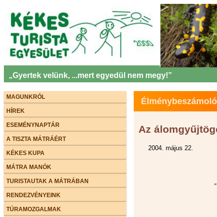
„Gyertek velünk, ...mert egyedül nem megy!”
MAGUNKRÓL
Élménybeszámolók 
HÍREK
ESEMÉNYNAPTÁR
Az álomgyűjtöge
A TISZTA MÁTRÁÉRT
2004. május 22.
KÉKES KUPA
MÁTRA MANÓK
TURISTAUTAK A MÁTRÁBAN
RENDEZVÉNYEINK
TÚRAMOZGALMAK