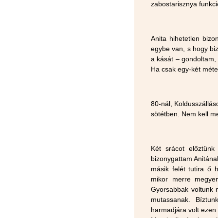
zabostarisznya funkci
Anita hihetetlen biz
egybe van, s hogy biz
a kását – gondoltam, 
Ha csak egy-két métert
80-nál, Koldusszálláso
sötétben. Nem kell me
Két srácot előztün
bizonygattam Anitána
másik felét tutira ő 
mikor merre megyen 
Gyorsabbak voltunk n
mutassanak. Bíztun
harmadjára volt ezen a