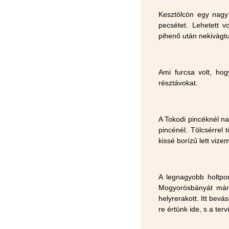
Kesztölcön egy nagy
pecsétet. Lehetett v
pihenő után nekivágtu
Ami furcsa volt, ho
résztávokat.
A Tokodi pincéknél na
pincénél. Tölcsérrel 
kissé borízű lett vizem
A legnagyobb holtpo
Mogyorósbányát már 
helyrerakott. Itt bevá
re értünk ide, s a te