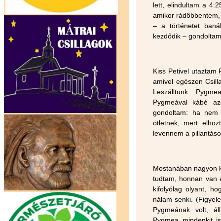
lett, elindultam a 
amikor rádöbbentem, 
– a történetet baná
kezdődik – gondoltam
Kiss Petivel utaztam 
amivel egészen Csil
Leszálltunk. Pygmea
Pygmeával kábé azo
gondoltam: ha nem z
ötletnek, mert elhoz
levennem a pillantás
Mostanában nagyon kés
tudtam, honnan van a
kifolyólag olyant, ho
nálam senki. (Figyele
Pygmeának volt, áll
Pygmea mindenkit ism