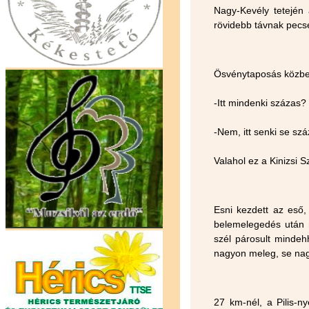
Nagy-Kevély tetején 
rövidebb távnak pecsé
Ösvénytaposás közben
-Itt mindenki százas?
-Nem, itt senki se szá
Valahol ez a Kinizsi Sz
Esni kezdett az eső,
belemelegedés után 
szél párosult mindeh
nagyon meleg, se nag
27 km-nél, a Pilis-n