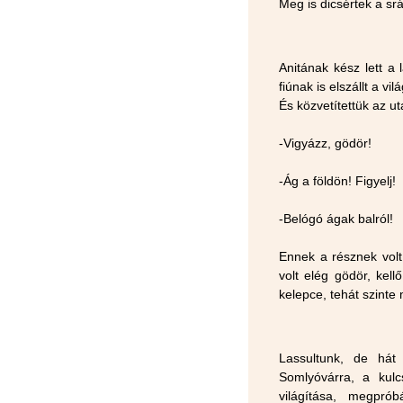
Meg is dicsértek a srá
Anitának kész lett a 
fiúnak is elszállt a v
És közvetítettük az ut
-Vigyázz, gödör!
-Ág a földön! Figyelj!
-Belógó ágak balról!
Ennek a résznek volt
volt elég gödör, kel
kelepce, tehát szinte
Lassultunk, de hát 
Somlyóvárra, a kulc
világítása, megpró