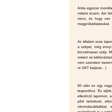
Anita egyszer mondta,
miként érzem. Azt fe
nincs, és hogy van 
megpróbáltatásokat.
Az általam sose tapo
a szépet, még ennyi 
borzalmasan szép. M
métert se kéktúrázta
nem szeretem keverni
re OKT bejárás…)
50 után ez egy nagy
teaponthoz. És eljött
ellenőrző lapomon, a 
pihit tartottunk, et
citromdarabkákkal,
gyümölcsöt is a pohá