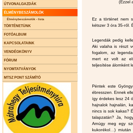
(Ezzel 
ÚTVONALGAZDÁK
ÉLMÉNYBESZÁMOLÓK
Ez a történet nem s
Élménybeszámolók - lista
kétszer 3 óra 35-ről. 
TÖRTÉNETÜNK
FOTÓALBUM
Legendák pedig kelle
KAPCSOLATAINK
Aki valaha is részt v
VENDÉGKÖNYV
fogalom, az legenda.
mert ez volt az el
FÓRUM
teljesítése álomként l
NYOMTATVÁNYOK
MTSZ PONT SZÁMÍTÓ
Péntek este Gyöngyö
ébresszen. Ennek ell
így érdekes lesz 24 
hajnalok hajnalán, 
nincs is sok kakas? 
talapzatán? Ja, hog
Amúgy meg egy széd
kukorékol…) miután