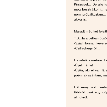
Kinizsivel… De alig 
meg besztrájkol itt
nem próbálkoztam...
akkor is.
Maradt még két felejt
T. Attila a célban ücsö
-Szia! Honnan kevere
-Csillaghegyről…
Hazafelé a metrón. Leü
-Üljél már le!
-Üljön, aki el van f
poénnak szántam, me
Hát ennyi volt, ked
többről, csak egy idő
álmokról.