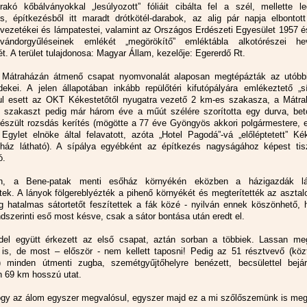
rakó kőbálványokkal „lesúlyozott” fóliáit cibálta fel a szél, mellette le
s, építkezésből itt maradt drótkötél-darabok, az alig pár napja elbontott
s vezetékei és lámpatestei, valamint az Országos Erdészeti Egyesület 1957 
 vándorgyűléseinek emlékét „megörökítő” emléktábla alkotórészei he
t. A terület tulajdonosa: Magyar Állam, kezelője: Egererdő Rt.
 Mátraházán átmenő csapat nyomvonalát alaposan megtépázták az utóbb
ekei. A jelen állapotában inkább repülőtéri kifutópályára emlékeztető „sí
ul esett az OKT Kékestetőtől nyugatra vezető 2 km-es szakasza, a Mátra
 szakaszt pedig már három éve a műút szélére szorította egy durva, bet
készült rozsdás kerítés (mögötte a 77 éve Gyöngyös akkori polgármestere, 
Egylet elnöke által felavatott, azóta „Hotel Pagodá”-vá „előléptetett” Ké
áz látható). A sípálya egyébként az építkezés nagyságához képest tis
ó.
n, a Bene-patak menti esőház környékén eközben a házigazdák l
tek. A lányok fölgereblyézték a pihenő környékét és megterítették az asztal
ig hatalmas sátortetőt feszítettek a fák közé - nyilván ennek köszönhető,
dszerinti eső most késve, csak a sátor bontása után eredt el.
el együtt érkezett az első csapat, aztán sorban a többiek. Lassan meg
 is, de most – először - nem kellett taposni! Pedig az 51 résztvevő (köz
 minden útmenti zugba, szemétgyűjtőhelyre benézett, becsülettel bejá
 69 km hosszú utat.
ogy az álom egyszer megvalósul, egyszer majd ez a mi szőlőszemünk is meg