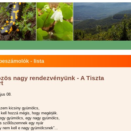
eszámolók - lista
özös nagy rendezvényünk - A Tiszta
rt
jus 08.
szem kicsiny gyümölcs,
 kell hozzá mégis, hogy megérjék.
s egy gyümölcs, egy nagy gyümölcs,
is szőlőszemnek egy nyár
ny nem kell e nagy gyümölcsnek”...