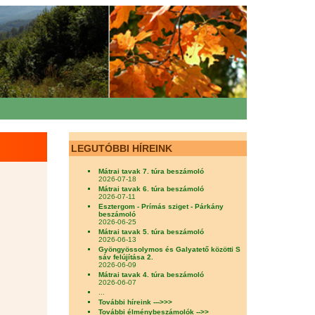
LEGUTÓBBI HÍREINK
Mátrai tavak 7. túra beszámoló
2026-07-18
Mátrai tavak 6. túra beszámoló
2026-07-11
Esztergom - Prímás sziget - Párkány
beszámoló
2026-06-25
Mátrai tavak 5. túra beszámoló
2026-06-13
Gyöngyössolymos és Galyatető közötti S
sáv felújítása 2.
2026-06-09
Mátrai tavak 4. túra beszámoló
2026-06-07
...
További híreink --->>>
További élménybeszámolók -->>