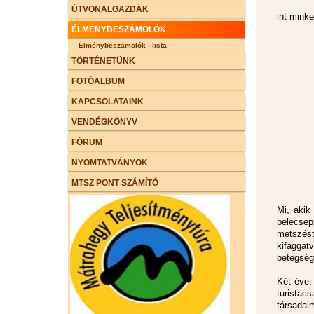
ÚTVONALGAZDÁK
int mink
ÉLMÉNYBESZÁMOLÓK
Élménybeszámolók - lista
TÖRTÉNETÜNK
FOTÓALBUM
KAPCSOLATAINK
VENDÉGKÖNYV
FÓRUM
NYOMTATVÁNYOK
MTSZ PONT SZÁMÍTÓ
Mi, akik
belecsep
metszést
kifaggat
betegség
Két éve,
turista
társadal