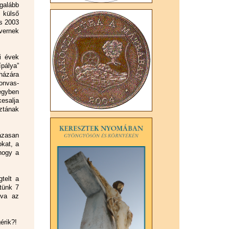
galább
 külső
és 2003
vernek
i évek
pálya”
házára
onvas-
egyben
kesalja
ztának
ázasan
okat, a
 hogy a
telt a
tünk 7
rva az
érik?!