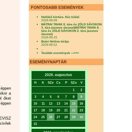
FONTOSABB ESEMÉNYEK
Hollókő körtúra- Kéz kilátó
2026-08-09
MÁTRAI TAVAK 8. túra és ZÖLD SÁVOKON
3. túra (azonos útvonal)MÁTRAI TAVAK 8.
túra és ZÖLD SÁVOKON 3. túra (azonos
útvonal)
2026-08-15
Boári Heléna túrája
2026-08-22
...
További események --->>>
ESEMÉNYNAPTÁR
2026. augusztus
H
K
SZe
Cs
P
SZo
V
 éppen
1
2
mikor a
3
4
5
6
7
8
9
l őket
y éppen
10
11
12
13
14
15
16
17
18
19
20
21
22
23
24
25
26
27
28
29
30
MEVISZ
ivilek
31