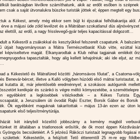
 nélküli barátságban lévőkre számíthatunk, akik az erdőt esőben is szépnek 
m csak a saját útvonalukra büszke turisták jöttek el; éppen megtelt egy bus
tuk a Kékest, amely még ekkor sem bújt ki éjszakai felhőtakarója alól. 
 érve a májusi üde zöld levélzet és a Mátrában szokatlanul dús aljnövényzet
 az élettől, az erdő, a nagy frisslevegő-gyár teljes kapacitással dolgozott…
indult a Kékesről a zsákokkal és kesztyűkkel felszerelt csapatunk. A balszár
ű útjait hagyományosan a Mátra Természetbarát Klub vitte, ezúttal kiz
el képviseltetve magát. Elkanyarodtak a Klub néhai tagjainak emlékét őrz
 megnyugodva tapasztalták, hogy alig kellett lehajolniuk; aki ide eljut, az 
l…
had a Kékestető és Mátrafüred közötti „háromsávos főutat”, a Csatorna-völ
és Benevár-bércet, illetve a Kalló völgyben húzódó első mátrai turistautat, 
tat kutatta át, már jelentősebb eredménnyel; a szokásos autógumik mellet
összetört kerékpár és szánkó is végre méltó környezetébe, a szeméttelepre 
n egyébként a legkisebbek vitézkedtek – a Kékes Turista Egye
áscsapatát, a Jeruzsálem úti óvodát Rajki Eszter, Borsik Gábor és Borsik
ték. Õk egyébként maguknak takarítottak – május 13-án ezen az úton l
sapatunk első teljesítménytúrája.
házát két irányból közelítő jobbszárny a kemény magból verbuvál
tünket itt általában a triatlonosok erősítik, de ők most éppen Kézdivásár
k Gyöngyös becsületéért. A S jelzésű Rákóczi turistaút legnagyobb fogásai
n születtek: Kékestetőn, a felújított Tető étteremtől 25 m-re egy földbe