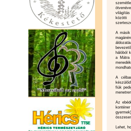
szemétle
ötvenéve
világítá
közötti
szerteszé
A másik
magánérd
áldozatá
bevezető
hálóból 
a Mátra 
menedékh
mondhat
A célba
készülőd
fiúk ped
menetren
Az ebédd
konténer
gyermek)
összesen
Lehet, h