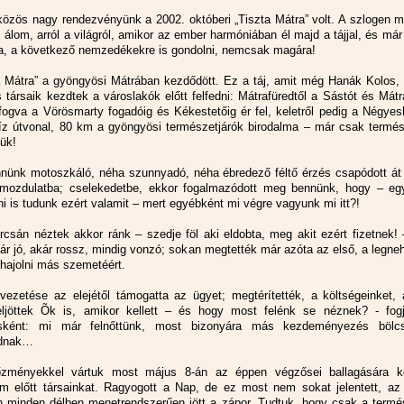
közös nagy rendezvényünk a 2002. októberi „Tiszta Mátra” volt. A szlogen 
 álom, arról a világról, amikor az ember harmóniában él majd a tájjal, és má
a, a következő nemzedékekre is gondolni, nemcsak magára!
a Mátra” a gyöngyösi Mátrában kezdődött. Ez a táj, amit még Hanák Kolos,
s társaik kezdtek a városlakók előtt felfedni: Mátrafüredtől a Sástót és Mát
ogva a Vörösmarty fogadóig és Kékestetőig ér fel, keletről pedig a Négyes
Tíz útvonal, 80 km a gyöngyösi természetjárók birodalma – már csak termés
jük!
nünk motoszkáló, néha szunnyadó, néha ébredező féltő érzés csapódott át 
mozdulatba; cselekedetbe, ekkor fogalmazódott meg bennünk, hogy – egy
ni is tudunk ezért valamit – mert egyébként mi végre vagyunk mi itt?!
rcsán néztek akkor ránk – szedje föl aki eldobta, meg akit ezért fizetnek!
kár jó, akár rossz, mindig vonzó; sokan megtették már azóta az első, a legn
ehajolni más szemetéért.
vezetése az elejétől támogatta az ügyet; megtérítették, a költségeinket, 
eljöttek Õk is, amikor kellett – és hogy most felénk se néznek? - fogj
ésként: mi már felnőttünk, most bizonyára más kezdeményezés bölcs
dnak…
lőzményekkel vártuk most május 8-án az éppen végzősei ballagására k
m előtt társainkat. Ragyogott a Nap, de ez most nem sokat jelentett, az 
 minden délben menetrendszerűen jött a zápor. Tudtuk, hogy csak a termés