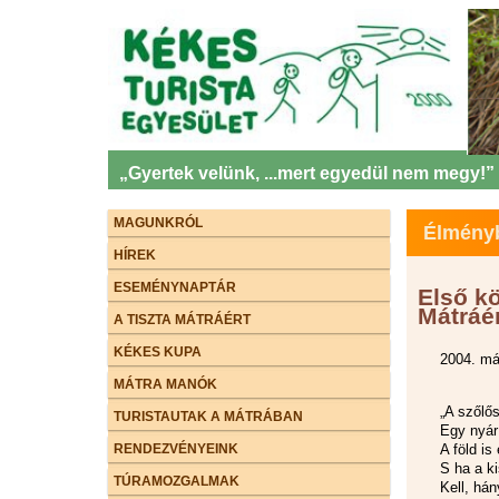
„Gyertek velünk, ...mert egyedül nem megy!”
MAGUNKRÓL
Élményb
HÍREK
ESEMÉNYNAPTÁR
Első k
Mátráé
A TISZTA MÁTRÁÉRT
KÉKES KUPA
2004. má
MÁTRA MANÓK
„A szőlő
TURISTAUTAK A MÁTRÁBAN
Egy nyár
RENDEZVÉNYEINK
A föld i
S ha a k
TÚRAMOZGALMAK
Kell, há