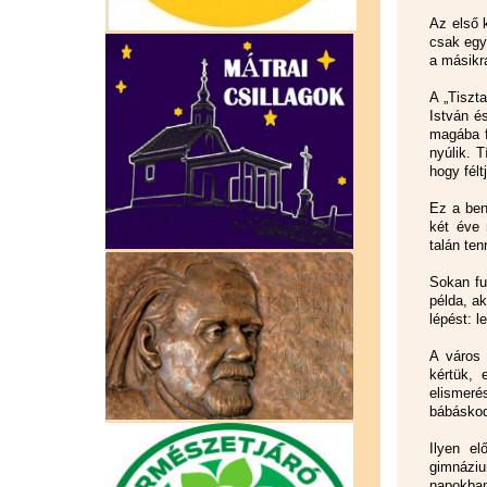
Az első 
csak egy
a másikr
A „Tiszt
István é
magába f
nyúlik. 
hogy félt
Ez a ben
két éve 
talán ten
Sokan fu
példa, a
lépést: l
A város 
kértük, 
elismer
bábásko
Ilyen e
gimnáziu
napokban