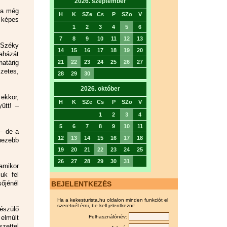
2026. szeptember
ma még
H
K
SZe
Cs
P
SZo
V
r képes
1
2
3
4
5
6
7
8
9
10
11
12
13
 Széky
14
15
16
17
18
19
20
raházát
határig
21
22
23
24
25
26
27
zetes,
28
29
30
2026. október
ekkor,
H
K
SZe
Cs
P
SZo
V
ütt! –
1
2
3
4
5
6
7
8
9
10
11
 – de a
12
13
14
15
16
17
18
ehezebb
19
20
21
22
23
24
25
26
27
28
29
30
31
amikor
uk fel
őjénél
BEJELENTKEZÉS
Ha a kekesturista.hu oldalon minden funkciót el
szeretnél érni, be kell jelentkezni!
észülő
elmúlt
Felhasználónév:
zettel