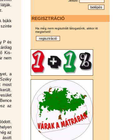
Jelszó:
látják.
z.
REGISZTRÁCIÓ
A bükk
 szinte
Ha még nem regisztrált látogatónk, akkor itt
megteheti!
ny P és
árólag
ő Kis-
már nem
gyet, a
a Széky
t most
került.
sület
 Bence
esz az
ódott.
helyen
 még az
 ásott