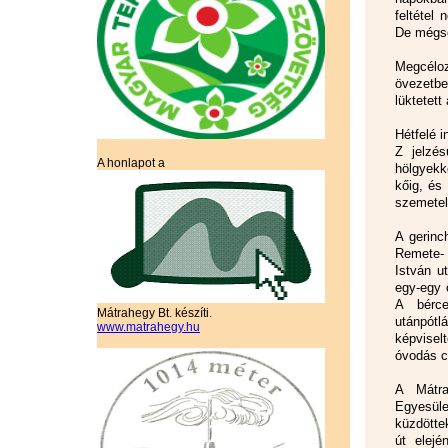
feltétel
De mégse
Megcéloz
övezetbe
lüktetett
Hétfelé 
Z jelzés
A honlapot a
hölgyekk
kőig, és
szemete
A gerinc
Remete- 
István u
egy-egy 
A bérce
Mátrahegy Bt. készíti.
utánpótl
www.matrahegy.hu
képvisel
óvodás c
A Mátra
Egyesüle
küzdötte
út elejé