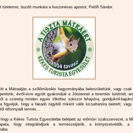
et türelemre, buzdít munkára a huszonéves apostol, Petőfi Sándor.
 itt a Mátraalján a szőlőművelés hagyományába beleszülettünk, vagy csak
pentünk, évről-évre együtt gyakoroljuk a Jóistennel a teremtés türelmét, a
ől a szüretig minden egyes tőkéhez sokszor lehajolva, gondjukról-bajukró
va figyeljük, hogy a fakadó rügyből miként válik kicsattanóra beérett, vag
től elfonnyadt termés…
 hogy a Kékes Turista Egyesületbe belépett az erőművi szakszervezet, a 
csapata, hogy integrálódjunk a természetjárók, a környezetvédők, a c
mába.