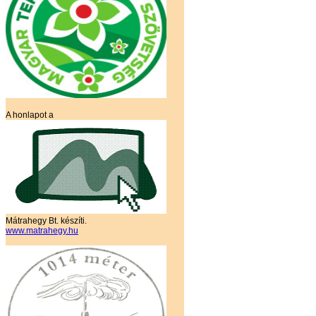
A honlapot a
Mátrahegy Bt. készíti.
www.matrahegy.hu