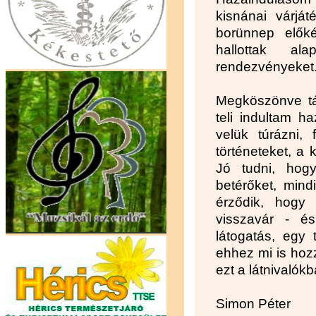
kisnánai várját
borünnep előké
hallottak a
rendezvényeket
Megköszönve tá
teli indultam ha
velük túrázni, 
történeteket, a 
Jó tudni, hog
betérőket, mind
érződik, hogy
visszavár - é
látogatás, egy 
ehhez mi is hozz
ezt a látnivalók
Simon Péter