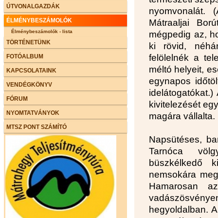
ÚTVONALGAZDÁK
nyomvonalát. 
ÉLMÉNYBESZÁMOLÓK
Mátraaljai Ború
Élménybeszámolók - lista
mégpedig az, ho
TÖRTÉNETÜNK
ki rövid, néh
felölelnék a tel
FOTÓALBUM
méltó helyeit, es
KAPCSOLATAINK
egynapos időtöl
VENDÉGKÖNYV
idelátogatókat.)
FÓRUM
kivitelezését eg
NYOMTATVÁNYOK
magára vállalta.
MTSZ PONT SZÁMÍTÓ
Napsütéses, ba
Tarnóca völg
büszkélkedő k
nemsokára megér
Hamarosan az 
vadászösvény
hegyoldalban. A 