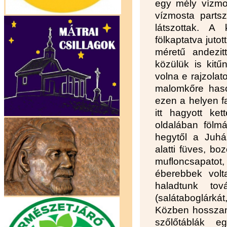
egy mély vízmos
vízmosta partsz
látszottak. A
fölkaptatva juto
méretű andezit
közülük is kitű
volna e rajzolat
malomkőre hason
ezen a helyen f
itt hagyott kett
oldalában fölm
hegytől a Juhás
alatti füves, bo
mufloncsapatot, 
éberebbek volt
haladtunk to
(salátaboglárkát
Közben hosszan 
szőlőtáblák e