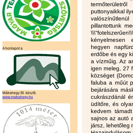
termőterületr
puttonyaikkal i
valószínűtlen
pillantottunk 
\\\"fotelszerűe
kényelmesen e
hegyen napfür
A honlapot a
erdőbe és egy k
a vízműig. Az ar
igen meleg, 27 f
községet (Domosz
faluba a műút p
bejárására másk
Mátrahegy Bt. készíti.
cukrászdánál ér
www.matrahegy.hu
üdítőre, és olya
kedvem támadt 
sajnos az autó 
jársz, lehetőleg
Hazaindulásom 