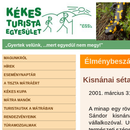
„Gyertek velünk, ...mert egyedül nem megy!”
MAGUNKRÓL
Élménybeszám
HÍREK
ESEMÉNYNAPTÁR
Kisnánai sét
A TISZTA MÁTRÁÉRT
KÉKES KUPA
2001. március 3
MÁTRA MANÓK
A minap egy röv
TURISTAUTAK A MÁTRÁBAN
Sándor kisnán
RENDEZVÉNYEINK
vállalkozóval. 
TÚRAMOZGALMAK
természeti széps