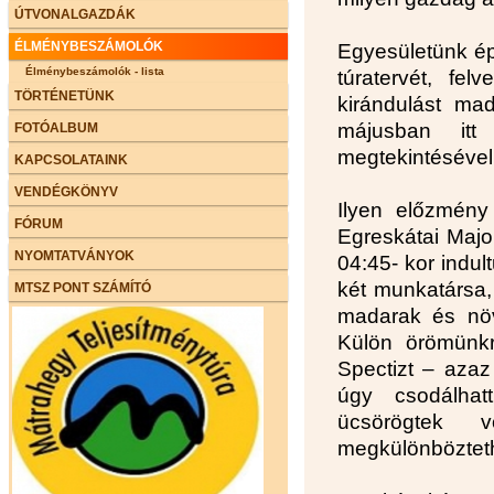
ÚTVONALGAZDÁK
ÉLMÉNYBESZÁMOLÓK
Egyesületünk ép
Élménybeszámolók - lista
túratervét, fe
TÖRTÉNETÜNK
kirándulást mad
májusban itt
FOTÓALBUM
megtekintésével.
KAPCSOLATAINK
VENDÉGKÖNYV
Ilyen előzmény
FÓRUM
Egreskátai Majo
NYOMTATVÁNYOK
04:45- kor indul
két munkatársa,
MTSZ PONT SZÁMÍTÓ
madarak és növ
Külön örömünkr
Spectizt – azaz 
úgy csodálhat
ücsörögtek 
megkülönböztethe