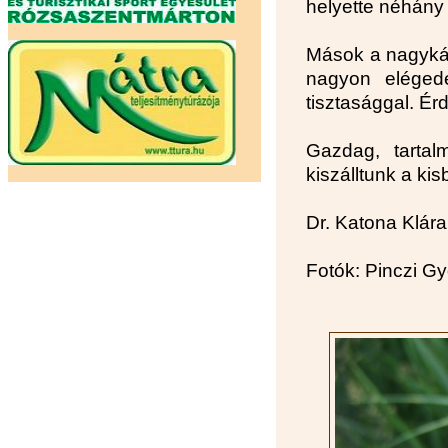
helyette néhány 
Mások a nagykáta
nagyon elégede
tisztasággal. Ér
Gazdag, tarta
kiszálltunk a ki
Dr. Katona Klára
Fotók: Pinczi G