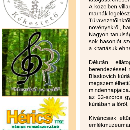
A közelben villa
marhák legelészt
Túravezetőinktő
növényekről, ha
Nagyon tanulság
sok hasonlót s
a kitartásuk ehh
Délután ellá
berendezéssel 
Blaskovich kúriá
megszemlélhe
mindennapjaiba.
az 53-szoros gy
kúriában a lóról,
Kíváncsiak let
emlékmúzeumára