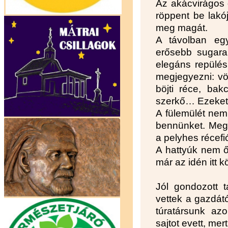
Az akácvirágos 
röppent be lakó
meg magát.
A távolban eg
erősebb sugarai
elegáns repülés
megjegyezni: vö
böjti réce, bak
szerkő… Ezeket 
A fülemülét nem
bennünket. Megh
a pelyhes récefi
A hattyúk nem ő
már az idén itt kö
Jól gondozott t
vettek a gazdátó
túratársunk az
sajtot evett, mert