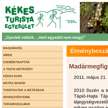
„Gyertek velünk, ...mert egyedül nem megy!”
MAGUNKRÓL
Élménybeszám
HÍREK
ESEMÉNYNAPTÁR
Madármegfig
A TISZTA MÁTRÁÉRT
KÉKES KUPA
2011. május 21.
MÁTRA MANÓK
2010 őszén a te
TURISTAUTAK A MÁTRÁBAN
Tápió-Hajta Táj
RENDEZVÉNYEINK
tájegységvezet
TÚRAMOZGALMAK
milyen gazdag a 