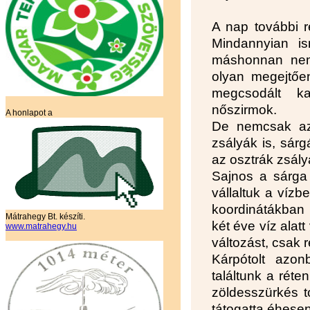
A nap további r
Mindannyian is
máshonnan nem,
olyan megejtően
megcsodált k
nőszirmok.
A honlapot a
De nemcsak az 
zsályák is, sárg
az osztrák zsály
Sajnos a sárga 
vállaltuk a víz
koordinátákban
Mátrahegy Bt. készíti.
két éve víz alat
www.matrahegy.hu
változást, csak 
Kárpótolt azo
találtunk a réte
zöldesszürkés t
tátogatta éhesen